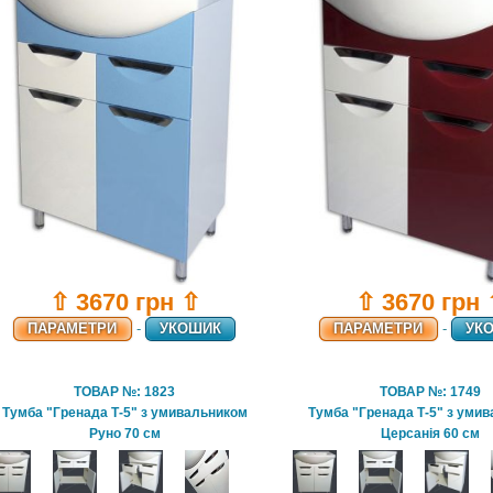
⇧ 3670 грн ⇧
⇧ 3670 грн
ПАРАМЕТРИ
-
УКОШИК
ПАРАМЕТРИ
-
УК
ТОВАР №: 1823
ТОВАР №: 1749
Тумба "Гренада Т-5" з умивальником
Тумба "Гренада Т-5" з уми
Руно 70 см
Церсанія 60 см