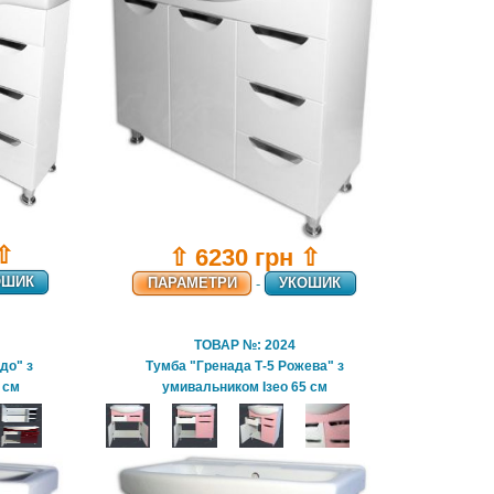
 ⇧
⇧ 6230 грн ⇧
ОШИК
ПАРАМЕТРИ
-
УКОШИК
ТОВАР №: 2024
до" з
Тумба "Гренада Т-5 Рожева" з
 см
умивальником Ізео 65 см