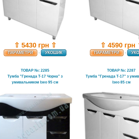
⇧ 5430 грн ⇧
⇧ 4590 грн
ПАРАМЕТРИ
-
УКОШИК
ПАРАМЕТРИ
-
УК
ТОВАР №: 2285
ТОВАР №: 2287
Тумба "Гренада Т-17 Чорна" з
Тумба "Гренада Т-17" з уми
умивальником Ізео 95 см
Ізео 85 см