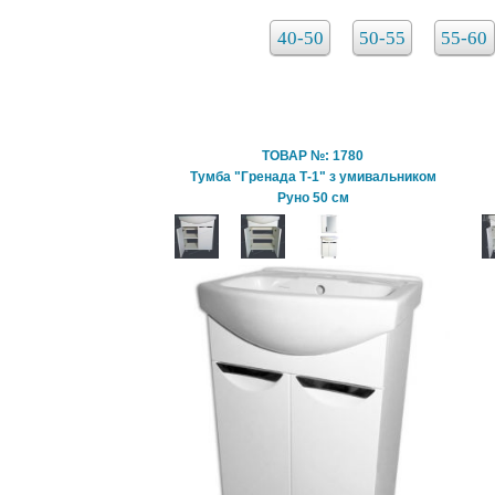
40-50
50-55
55-60
ТОВАР №: 1780
Тумба "Гренада Т-1" з умивальником
Руно 50 см