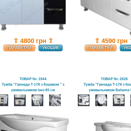
⇧ 4800 грн ⇧
⇧ 4590 грн
ПАРАМЕТРИ
-
УКОШИК
ПАРАМЕТРИ
-
УК
ТОВАР №: 1944
ТОВАР №: 2026
Тумба "Гренада Т-17К з Кошиком " з
Тумба "Гренада Т-17К з Ко
умивальником Ізео 85 см
умивальником Bahama 