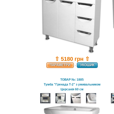
⇧ 5180 грн ⇧
ПАРАМЕТРИ
-
УКОШИК
ТОВАР №: 1885
Тумба "Гренада Т-2" з умивальником
Церсанія 60 см