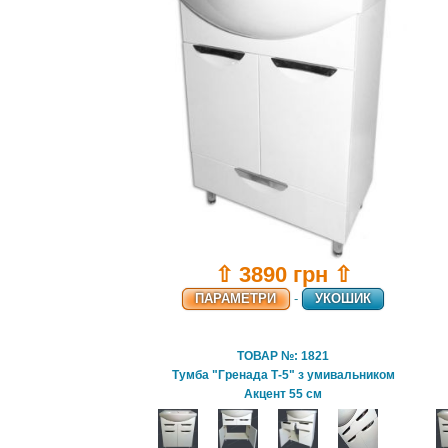
⇧ 3890 грн ⇧
ПАРАМЕТРИ
-
УКОШИК
ТОВАР №: 1821
Тумба "Гренада Т-5" з умивальником
Акцент 55 см