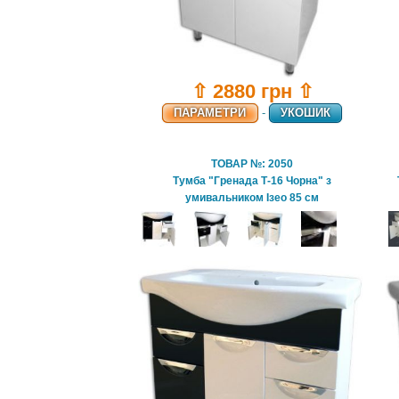
⇧ 2880 грн ⇧
ПАРАМЕТРИ
-
УКОШИК
ТОВАР №: 2050
Тумба "Гренада Т-16 Чорна" з
умивальником Ізео 85 см