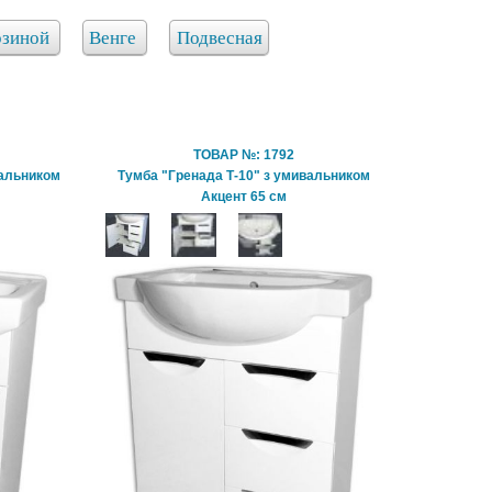
рзиной
Венге
Подвесная
ТОВАР №: 1792
вальником
Тумба "Гренада Т-10" з умивальником
Акцент 65 см