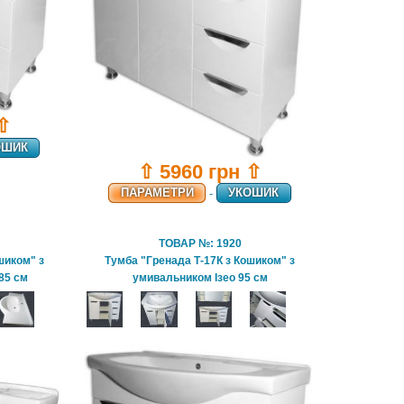
 ⇧
ОШИК
⇧ 5960 грн ⇧
ПАРАМЕТРИ
-
УКОШИК
ТОВАР №: 1920
шиком" з
Тумба "Гренада Т-17К з Кошиком" з
85 см
умивальником Ізео 95 см