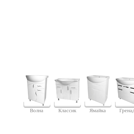
Ямайка
Волна
Классик
Грена