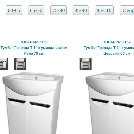
60-65
65-70
75-80
85-90
95-110
С ко
ТОВАР №: 2159
ТОВАР №: 2157
Тумба "Гренада Т-1" з умивальником
Тумба "Гренада Т-1" з уми
Руно 70 см
Церсанія 60 см