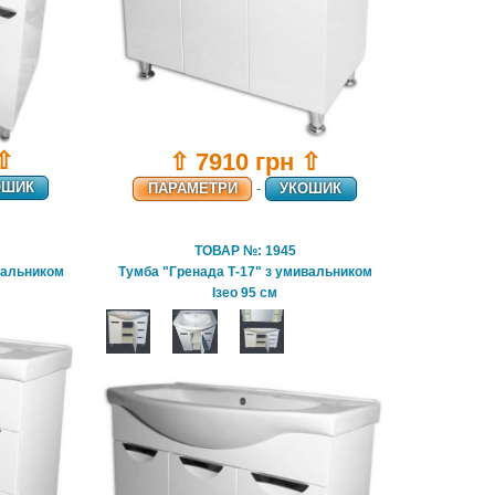
 ⇧
⇧ 7910 грн ⇧
ОШИК
ПАРАМЕТРИ
-
УКОШИК
ТОВАР №: 1945
вальником
Тумба "Гренада Т-17" з умивальником
Ізео 95 см