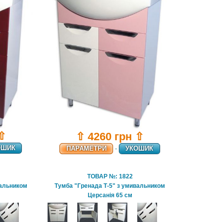
 ⇧
⇧ 4260 грн ⇧
ОШИК
ПАРАМЕТРИ
-
УКОШИК
ТОВАР №: 1822
вальником
Тумба "Гренада Т-5" з умивальником
Церсанія 65 см