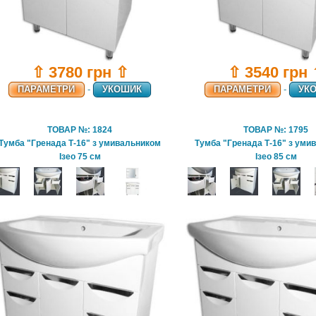
⇧ 3780 грн ⇧
⇧ 3540 грн
ПАРАМЕТРИ
-
УКОШИК
ПАРАМЕТРИ
-
УК
ТОВАР №: 1824
ТОВАР №: 1795
Тумба "Гренада Т-16" з умивальником
Тумба "Гренада Т-16" з уми
Ізео 75 см
Ізео 85 см