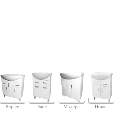
Корфу
Элис
Мадера
Никос