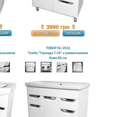
 ⇧
⇧ 3990 грн ⇧
ОШИК
ПАРАМЕТРИ
-
УКОШИК
ТОВАР №: 2014
вальником
Тумба "Гренада Т-16" з умивальником
Комо 80 см