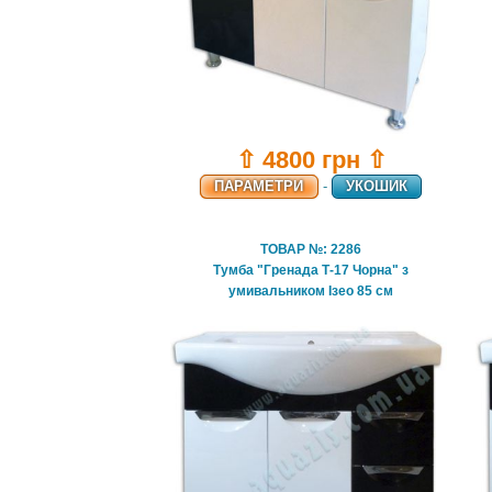
⇧ 4800 грн ⇧
ПАРАМЕТРИ
-
УКОШИК
ТОВАР №: 2286
Тумба "Гренада Т-17 Чорна" з
умивальником Ізео 85 см