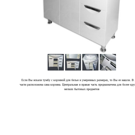
Если Вы искали тумбу с корзиной для белья и умеренных размерах, то Вы ее нашли. В
части расположена сама корзина. Центральная и правая часть предназначена для более кр
мелких бытовых предметов