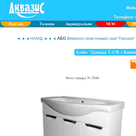
Мебе
Телефон: 0
Відгуки
Головна
Індивідуально
NEW
P
АБО
◄ ◄ ◄ НАЗАД ◄ ◄ ◄
Відкрити схожі товари серії "Гренада"
Тумба "Гренада Т-17К з Кошик
Фото товара № 1944