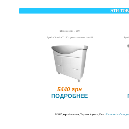
ЭТИ ТОВ
Ширина: мм: ↔ 850
Тумба "Альба Т-18" з умивальником Ізео 85
Тумб
5440 грн
ПОДРОБНЕЕ
© 2015, Aquazis.com.ua , Украина: Харьков, Киев -
Главная
-
Мебель для