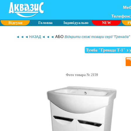
Меб
Телефон: 
Відгуки
Головна
Індивідуально
NEW
P
АБО
◄ ◄ ◄ НАЗАД ◄ ◄ ◄
Відкрити схожі товари серії "Гренада"
Тумба "Гренада Т-1" з
Фото товара № 2159