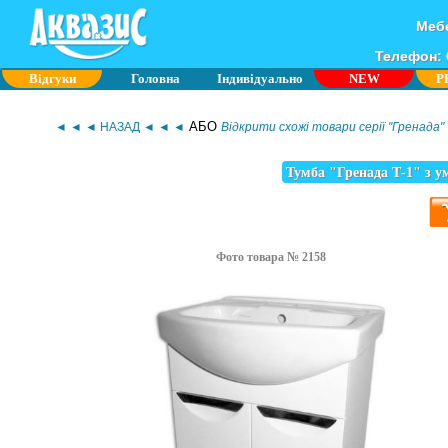
Мебе
Телефон: 0
Відгуки
Головна
Індивідуально
NEW
P
АБО
◄ ◄ ◄ НАЗАД ◄ ◄ ◄
Відкрити схожі товари серії "Гренада"
Тумба "Гренада Т-1" з 
Фото товара № 2158