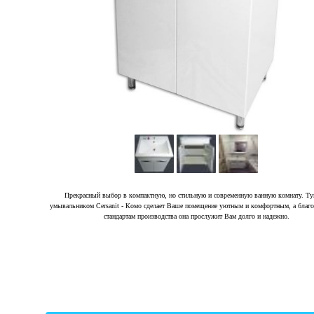
Прекрасный выбор в компактную, но стильную и современную ванную комнату. Ту
умывальником Cersanit - Комо сделает Ваше помещение уютным и комфортным, а благо
стандартам производства она прослужит Вам долго и надежно.