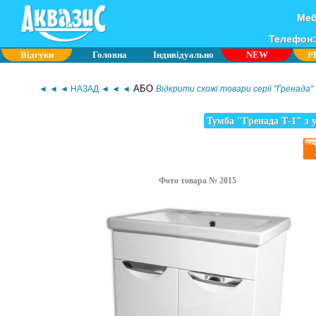
Меб
Телефон: 
Відгуки
Головна
Індивідуально
NEW
P
АБО
◄ ◄ ◄ НАЗАД ◄ ◄ ◄
Відкрити схожі товари серії "Гренада"
Тумба "Гренада Т-1" з
Фото товара № 2015