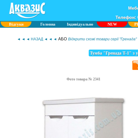
Мебе
Телефон: 0
Відгуки
Головна
Індивідуально
NEW
P
АБО
◄ ◄ ◄ НАЗАД ◄ ◄ ◄
Відкрити схожі товари серії "Гренада"
Тумба "Гренада Т-1" з 
Фото товара № 2341