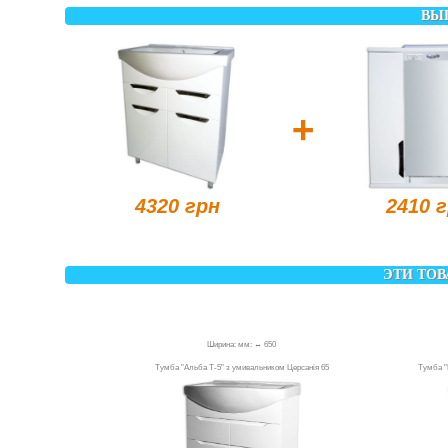
ВЫ
+
4320 грн
2410 
ЭТИ ТОВ
Ширина: мм: ↔ 650
Тумба "Альба Т-5" з умивальником Церсанія 65
Тумба "