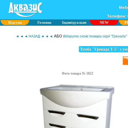
Мебе
Телефон: 0
Відгуки
Головна
Індивідуально
NEW
P
АБО
◄ ◄ ◄ НАЗАД ◄ ◄ ◄
Відкрити схожі товари серії "Гренада"
Тумба "Гренада Т-5" з у
Фото товара № 1822