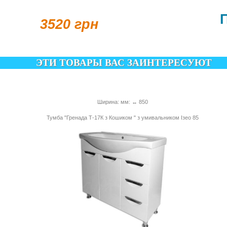
3520 грн
ЭТИ ТОВАРЫ ВАС ЗАИНТЕРЕСУЮТ
Ширина: мм: ↔ 850
Тумба "Гренада Т-17К з Кошиком " з умивальником Ізео 85