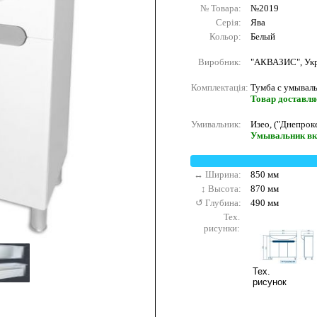
№ Товара:
№2019
Серія:
Ява
Кольор:
Белый
Виробник:
"АКВАЗИС", Укр
Комплектація:
Тумба с умываль
Товар доставляє
Умивальник:
Изео, ("Днепрок
Умывальник вк
↔ Ширина:
850 мм
↕ Высота:
870 мм
↺ Глубина:
490 мм
Тех.
рисунки:
Тех.
рисунок