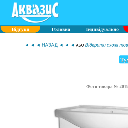
Відгуки
Головна
Індивідуально
◄ ◄ ◄ НАЗАД ◄ ◄ ◄
Відкрити схожі това
АБО
Ту
Фото товара № 201