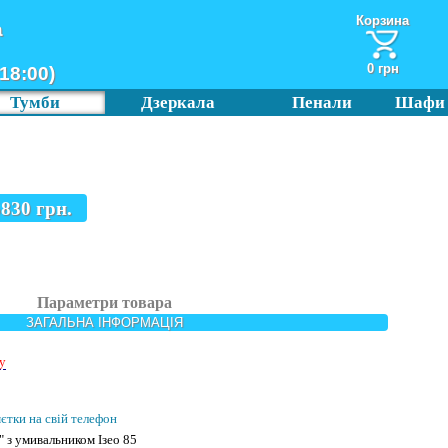
Корзина
а
0 грн
18:00)
Тумби
Дзеркала
Пенали
Шафи
5830
грн.
Параметри товара
ЗАГАЛЬНА ІНФОРМАЦІЯ
у
мєтки на свій телефон
" з умивальником Ізео 85