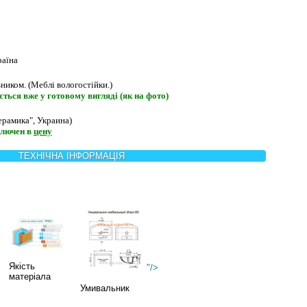
аїна
ником. (Меблі вологостійки.)
ться вже у готовому вигляді (як на фото)
ерамика", Украина)
лючен в
цену
ТЕХНІЧНА ІНФОРМАЦІЯ
Якість
"/>
матеріала
Умивальник