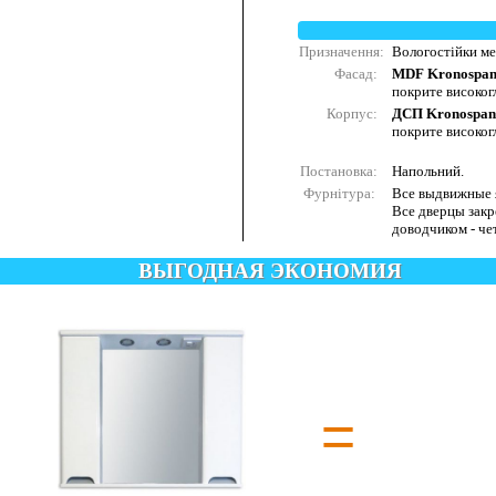
Призначення:
Вологостійки меб
Фасад:
MDF Kronospa
покрите високо
Корпус:
ДСП Kronospan
покрите високо
Постановка:
Напольний.
Фурнітура:
Все выдвижные 
Все дверцы закре
доводчиком - ч
ВЫГОДНАЯ ЭКОНОМИЯ
=