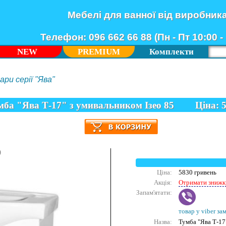
Мебелі для ванної від виробник
Телефон: 096 662 66 88 (Пн - Пт 10:00 - 
NEW
PREMIUM
Комплекти
ри серії "Ява"
мба "Ява Т-17" з умивальником Ізео 85
Ціна:
9
Ціна:
5830 гривень
Акція:
Отримати знижк
Запам'ятати:
товар у viber за
Назва:
Тумба "Ява Т-17