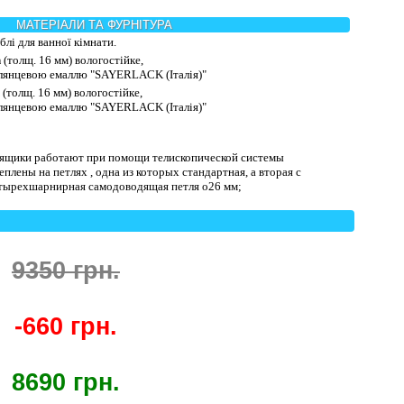
МАТЕРІАЛИ ТА ФУРНІТУРА
лі для ванної кімнати.
n
(толщ. 16 мм) вологостійке,
глянцевою емаллю "SAYERLACK (Італія)"
(толщ. 16 мм) вологостійке,
глянцевою емаллю "SAYERLACK (Італія)"
ящики работают при помощи телископической системы
плены на петлях , одна из которых стандартная, а вторая с
етырехшарнирная самодоводящая петля o26 мм;
9350 грн.
-660 грн.
8690 грн.