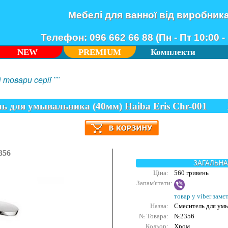
Мебелі для ванної від виробник
Телефон: 096 662 66 88 (Пн - Пт 10:00 - 
NEW
PREMIUM
Комплекти
 товари серії ""
ь для умывальника (40мм) Haiba Eris Chr-001
356
ЗАГАЛЬНА
Ціна:
560 гривень
Запам'ятати:
товар у viber замє
Назва:
Смеситель для умы
№ Товара:
№2356
Кольор:
Хром