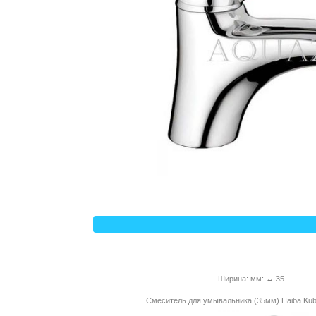
Ширина: мм: ↔ 35
Смеситель для умывальника (35мм) Haiba Kub