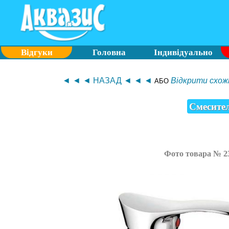
Відгуки
Головна
Індивідуально
◄ ◄ ◄ НАЗАД ◄ ◄ ◄
Відкрити схожі
АБО
Смесител
Фото товара № 2