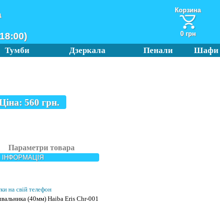
Корзина
а
0 грн
18:00)
Тумби
Дзеркала
Пенали
Шафи
Ціна:
560
грн.
Параметри товара
 ІНФОРМАЦІЯ
тки на свій телефон
вальника (40мм) Haiba Eris Chr-001