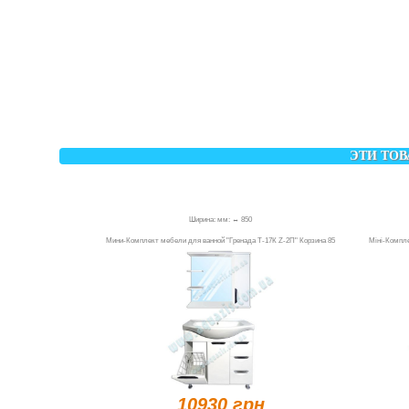
ЭТИ ТОВ
Ширина: мм: ↔ 850
Мини-Комплект мебели для ванной "Гренада Т-17К Z-2П" Корзина 85
Міні-Компле
10930 грн