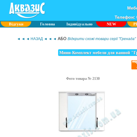
Мебе
Телефон: 0
Відгуки
Головна
Індивідуально
NEW
P
АБО
◄ ◄ ◄ НАЗАД ◄ ◄ ◄
Відкрити схожі товари серії "Гренада"
Мини-Комплект мебели для ванной "Г
Фото товара № 2130