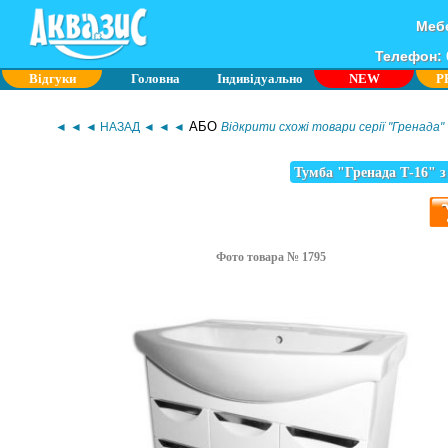
Мебе
Телефон: 0
Відгуки
Головна
Індивідуально
NEW
P
АБО
◄ ◄ ◄ НАЗАД ◄ ◄ ◄
Відкрити схожі товари серії "Гренада"
Тумба "Гренада Т-16" з
Фото товара № 1795