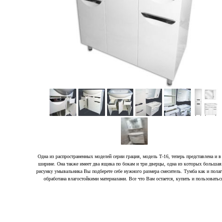
Одна из распространенных моделей серии грация, модель Т-16, теперь представлена и в
ширине. Она также имеет два ящика по бокам и три дверцы, одна из которых большая
рисунку умывальника Вы подберете себе нужного размера смеситель. Тумба как и полаг
обработана влагостойкими материалами. Все что Вам остается, купить и пользоватьс