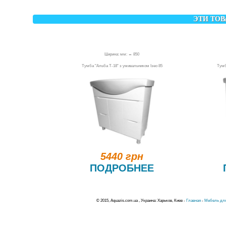
ЭТИ ТОВ
Ширина: мм: ↔ 850
Тумба "Альба Т-18" з умивальником Ізео 85
Тумб
5440 грн
ПОДРОБНЕЕ
© 2015, Aquazis.com.ua , Украина: Харьков, Киев -
Главная
-
Мебель для