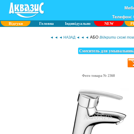
Мебе
Телефон: 0
Відгуки
Головна
Індивідуально
NEW
P
АБО
◄ ◄ ◄ НАЗАД ◄ ◄ ◄
Відкрити схожі това
Смеситель для умывальника
Фото товара № 2360