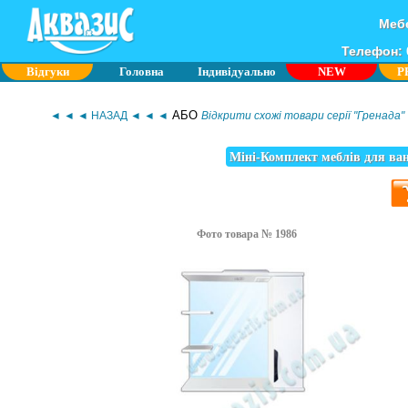
Мебе
Телефон: 0
Відгуки
Головна
Індивідуально
NEW
P
АБО
◄ ◄ ◄ НАЗАД ◄ ◄ ◄
Відкрити схожі товари серії "Гренада"
Міні-Комплект меблів для ван
Фото товара № 1986