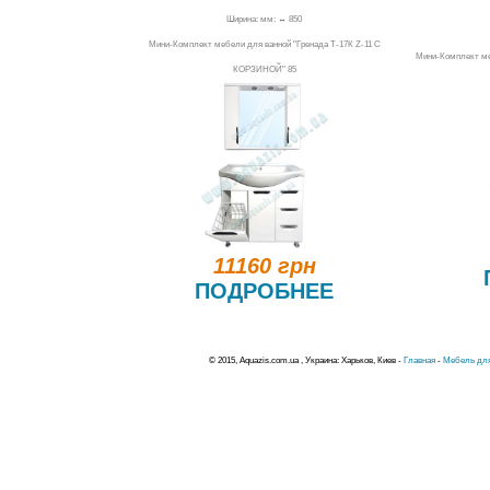
Ширина: мм: ↔ 850
Мини-Комплект мебели для ванной "Гренада Т-17К Z-11 С
Мини-Комплект ме
КОРЗИНОЙ" 85
11160 грн
ПОДРОБНЕЕ
© 2015, Aquazis.com.ua , Украина: Харьков, Киев -
Главная
-
Мебель для