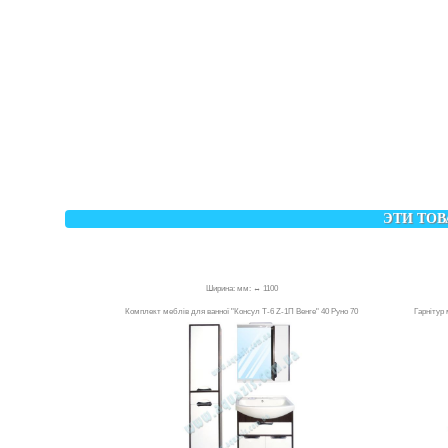
ЭТИ ТОВ
Ширина: мм: ↔ 1100
Комплект меблів для ванної "Консул Т-6 Z-1П Венге" 40 Руно 70
Гарнітур