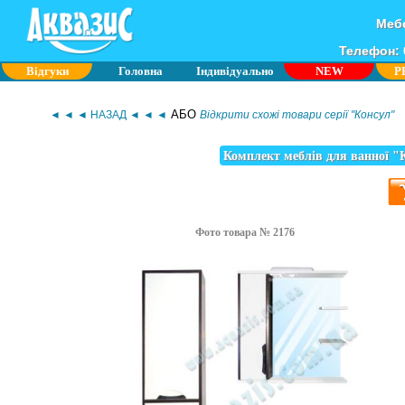
Мебе
Телефон: 0
Відгуки
Головна
Індивідуально
NEW
P
АБО
◄ ◄ ◄ НАЗАД ◄ ◄ ◄
Відкрити схожі товари серії "Консул"
Комплект меблів для ванної "К
Фото товара № 2176