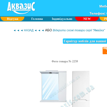
Мебе
Телефон: 0
Відгуки
Головна
Індивідуально
NEW
P
АБО
◄ ◄ ◄ НАЗАД ◄ ◄ ◄
Відкрити схожі товари серії "Ямайка"
Гарнітур меблів для ванної
Фото товара № 2259