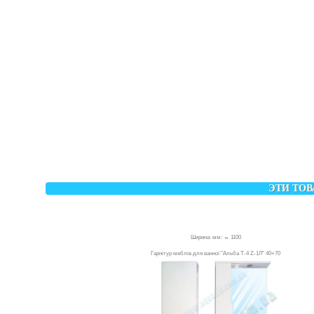
ЭТИ ТОВ
Ширина: мм: ↔ 1100
Гарнітур меблів для ванної "Альба Т-4 Z-1Л" 40+70