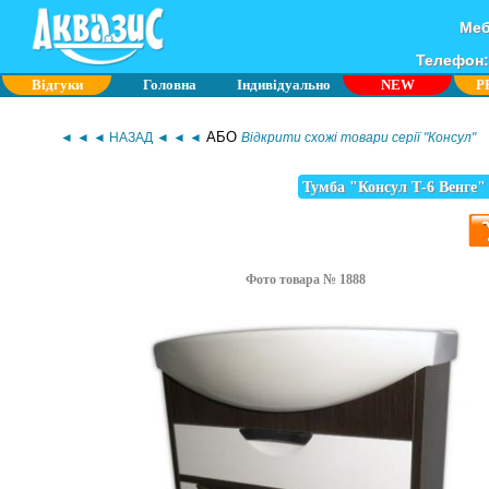
Меб
Телефон: 
Відгуки
Головна
Індивідуально
NEW
P
АБО
◄ ◄ ◄ НАЗАД ◄ ◄ ◄
Відкрити схожі товари серії "Консул"
Тумба "Консул Т-6 Венге"
Фото товара № 1888