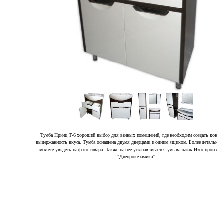
Тумба Принц Т-6 хороший выбор для ванных помещений, где необходим создать кон
выдержанность вкуса. Тумба оснащена двумя дверцами и одним ящиком. Более деталь
можете увидеть на фото товара. Также на нее устанавливается умывальник Изео произ
"Днепрокерамика"