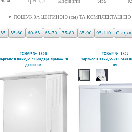
льба
Гренада
Инфинити
Ява
К
▼ ПОШУК ЗА ШИРИНОЮ (см) ТА КОМПЛЕКТАЦІЄЮ
-55
55-60
60-65
65-70
75-80
85-90
95-110
С корз
ТОВАР №: 1806
ТОВАР №: 1827
Зеркало в ванную Z1 Мадера правое 70
Зеркало в ванную Z1 Гренад
декор см
см