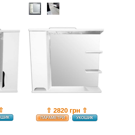
 ⇧
⇧ 2820 грн ⇧
ОШИК
ПАРАМЕТРИ
-
УКОШИК