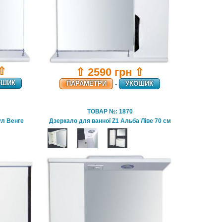
 ⇧
⇧ 2590 грн ⇧
ОШИК
ПАРАМЕТРИ
-
УКОШИК
ТОВАР №: 1870
ул Венге
Дзеркало для ванної Z1 Альба Ліве 70 см