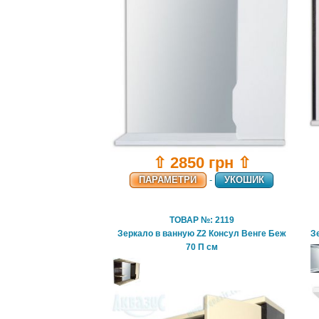
⇧ 2850 грн ⇧
ПАРАМЕТРИ
-
УКОШИК
ТОВАР №: 2119
Зеркало в ванную Z2 Консул Венге Беж
З
70 П см