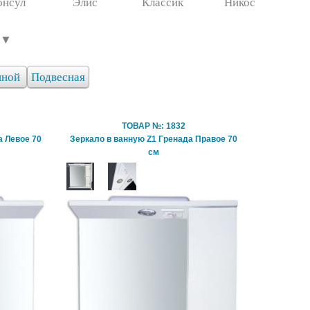
онсул
Элис
Классик
Никос
 ▼
иной
Подвесная
ТОВАР №: 1832
а Левое 70
Зеркало в ванную Z1 Гренада Правое 70
см