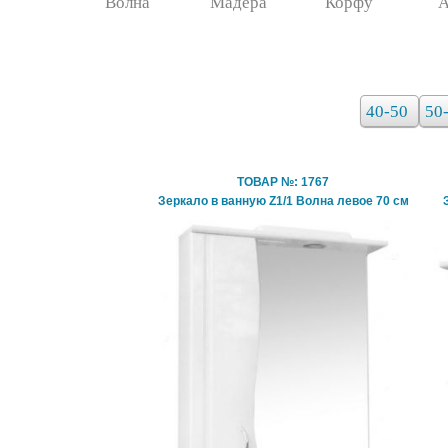
Волна
Мадера
Корфу
А
40-50
50
ТОВАР №: 1767
Зеркало в ванную Z1/1 Волна левое 70 см