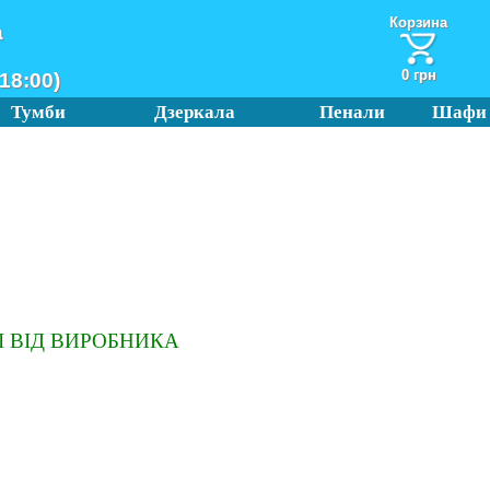
Корзина
а
0 грн
18:00)
Тумби
Дзеркала
Пенали
Шафи
 ВІД ВИРОБНИКА