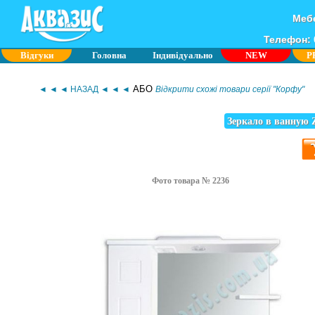
Мебе
Телефон: 0
Відгуки
Головна
Індивідуально
NEW
P
АБО
◄ ◄ ◄ НАЗАД ◄ ◄ ◄
Відкрити схожі товари серії "Корфу"
Зеркало в ванную 
Фото товара № 2236