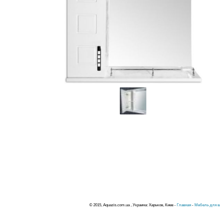
© 2015, Aquazis.com.ua , Украина: Харьков, Киев -
Главная
-
Мебель для в