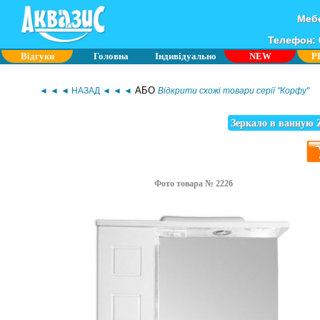
Мебе
Телефон: 0
Відгуки
Головна
Індивідуально
NEW
P
АБО
◄ ◄ ◄ НАЗАД ◄ ◄ ◄
Відкрити схожі товари серії "Корфу"
Зеркало в ванную 
Фото товара № 2226