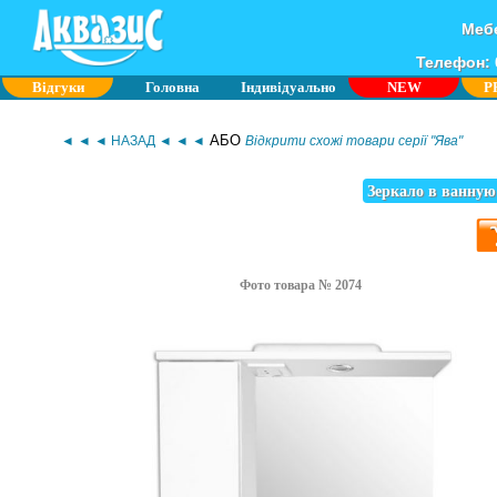
Мебе
Телефон: 0
Відгуки
Головна
Індивідуально
NEW
P
АБО
◄ ◄ ◄ НАЗАД ◄ ◄ ◄
Відкрити схожі товари серії "Ява"
Зеркало в ванную
Фото товара № 2074