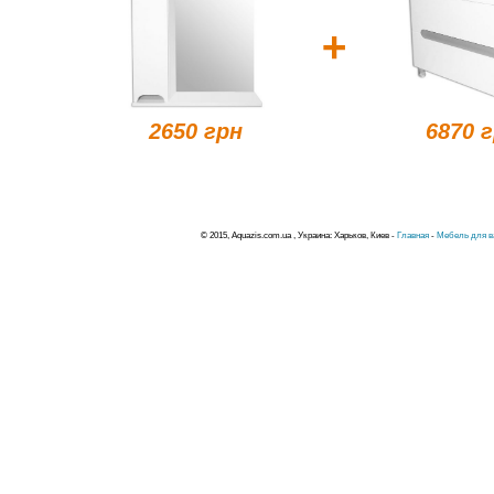
+
2650 грн
6870 
© 2015, Aquazis.com.ua , Украина: Харьков, Киев -
Главная
-
Мебель для в