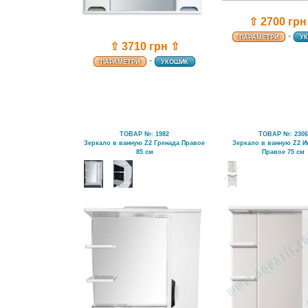
⇧ 2700 грн
-
ПАРАМЕТРИ
У
⇧ 3710 грн ⇧
-
ПАРАМЕТРИ
УКОШИК
ТОВАР №: 1982
ТОВАР №: 230
Зеркало в ванную Z2 Гренада Правое
Зеркало в ванную Z2 
85 см
Правое 75 см