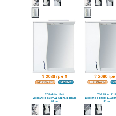
⇧ 2080 грн ⇧
⇧ 2090 грн
-
-
ПАРАМЕТРИ
УКОШИК
ПАРАМЕТРИ
У
ТОВАР №: 1848
ТОВАР №: 211
Дзеркало в ванну Z1 Хвилька Праве
Дзеркало в ванну Z1 Хви
60 см
65 см