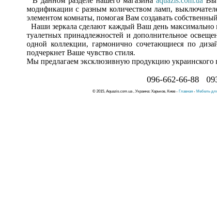
В данном разделе нашего магазина
aquazis.com.ua
Вы
модификации с разным количеством ламп, выключателе
элементом комнаты, помогая Вам создавать собственны
Наши зеркала сделают каждый Ваш день максимально 
туалетных принадлежностей и дополнительное освеще
одной коллекции, гармонично сочетающиеся по диза
подчеркнет Ваше чувство стиля.
Мы предлагаем эксклюзивную продукцию украинского п
096-662-66-88 09
© 2015, Aquazis.com.ua , Украина: Харьков, Киев -
Главная
-
Мебель для