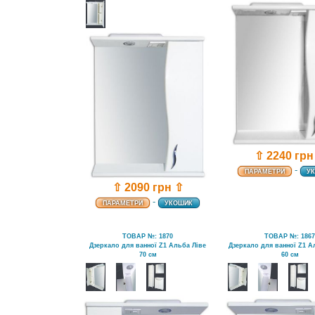
⇧ 2240 грн
-
ПАРАМЕТРИ
У
⇧ 2090 грн ⇧
-
ПАРАМЕТРИ
УКОШИК
ТОВАР №: 1870
ТОВАР №: 186
Дзеркало для ванної Z1 Альба Ліве
Дзеркало для ванної Z1 А
70 см
60 см