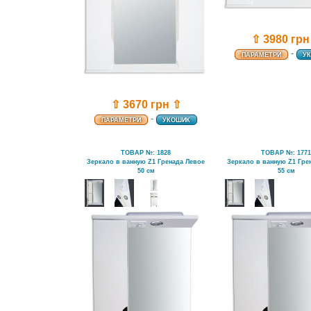
⇧ 3980 грн
-
ПАРАМЕТРИ
У
⇧ 3670 грн ⇧
-
ПАРАМЕТРИ
УКОШИК
ТОВАР №: 1828
ТОВАР №: 177
Зеркало в ванную Z1 Гренада Левое
Зеркало в ванную Z1 Гре
50 см
55 см