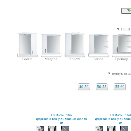
▼ ПОШУ
Волна
Мадера
Корфу
Альба
Гренада
▼ пошук за ш
40-50
50-55
55-60
ТОВАР №: 1845
ТОВАР №: 184
Дзеркало в ванну Z1 Хвилька Ліве 55
Дзеркало в ванну Z1 Хвил
см
см