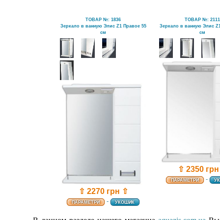
ТОВАР №: 1836
ТОВАР №: 211
Зеркало в ванную Элис Z1 Правое 55
Зеркало в ванную Элис Z
см
см
⇧ 2350 грн
-
ПАРАМЕТРИ
У
⇧ 2270 грн ⇧
-
ПАРАМЕТРИ
УКОШИК