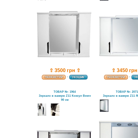
⇧ 3500 грн ⇧
⇧ 3450 грн
-
-
ПАРАМЕТРИ
УКОШИК
ПАРАМЕТРИ
У
ТОВАР №: 1964
ТОВАР №: 207
Зеркало в ванную Z11 Консул Венге
Зеркало в ванную Z11 Я
90 см