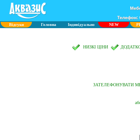
Мебе
Телефон: 0
Відгуки
Головна
Індивідуально
NEW
P
НИЗКІ ЦІНИ
ДОДАТК
ЗАТЕЛЕФОНУВАТИ М
аб