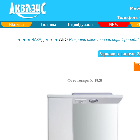
Мебе
Телефон: 0
Відгуки
Головна
Індивідуально
NEW
P
АБО
◄ ◄ ◄ НАЗАД ◄ ◄ ◄
Відкрити схожі товари серії "Гренада"
Зеркало в ванную Z
Фото товара № 1828