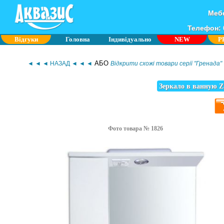
Мебе
Телефон: 0
Відгуки
Головна
Індивідуально
NEW
P
АБО
◄ ◄ ◄ НАЗАД ◄ ◄ ◄
Відкрити схожі товари серії "Гренада"
Зеркало в ванную Z
Фото товара № 1826