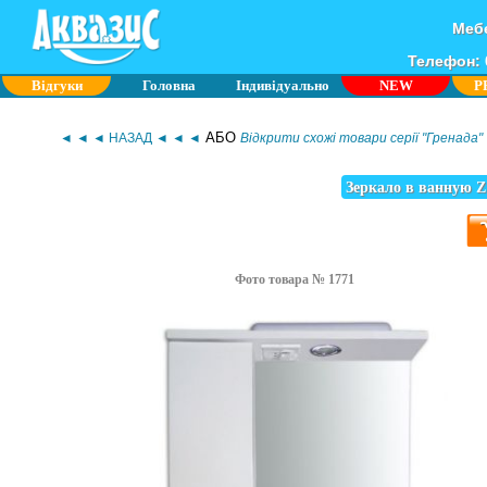
Мебе
Телефон: 0
Відгуки
Головна
Індивідуально
NEW
P
АБО
◄ ◄ ◄ НАЗАД ◄ ◄ ◄
Відкрити схожі товари серії "Гренада"
Зеркало в ванную Z
Фото товара № 1771