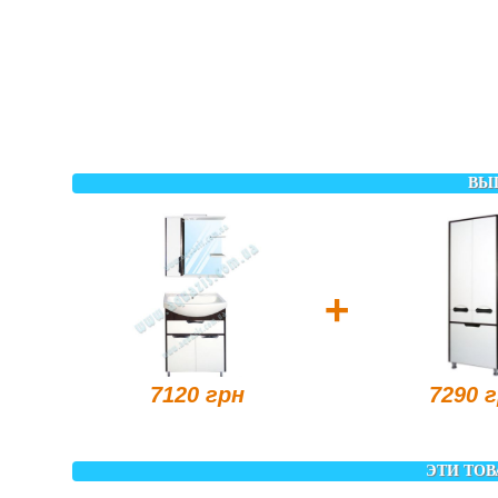
ВЫ
+
7120 грн
7290 
ЭТИ ТОВ