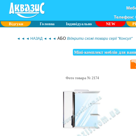
Мебе
Телефон: 0
Відгуки
Головна
Індивідуально
NEW
P
АБО
◄ ◄ ◄ НАЗАД ◄ ◄ ◄
Відкрити схожі товари серії "Консул"
Міні-комплект меблів для ванн
Фото товара № 2174