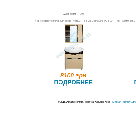
Ширина: мм: ↔ 700
Міні-комплект меблів для ванної "Консул Т-6 Z-2П Венге Беж" Руно 70
Міні-Комплект ме
8100 грн
ПОДРОБНЕЕ
© 2015, Aquazis.com.ua , Украина: Харьков, Киев -
Главная
-
Мебель для