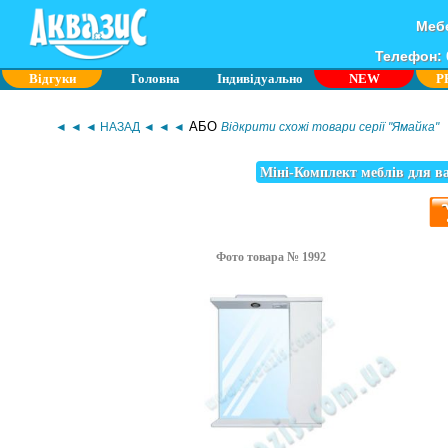
Мебе
Телефон: 0
Відгуки
Головна
Індивідуально
NEW
P
АБО
◄ ◄ ◄ НАЗАД ◄ ◄ ◄
Відкрити схожі товари серії "Ямайка"
Міні-Комплект меблів для в
Фото товара № 1992