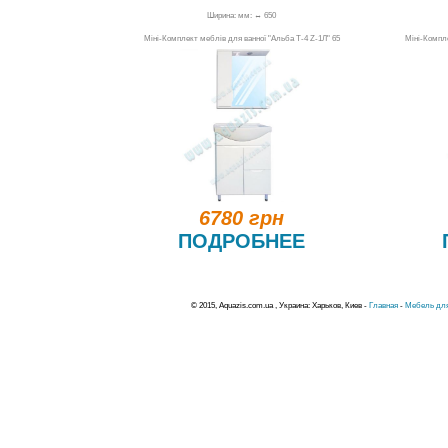
Ширина: мм: ↔ 650
Міні-Комплект меблів для ванної "Альба Т-4 Z-1Л" 65
Міні-Компле
6780 грн
ПОДРОБНЕЕ
© 2015, Aquazis.com.ua , Украина: Харьков, Киев -
Главная
-
Мебель для