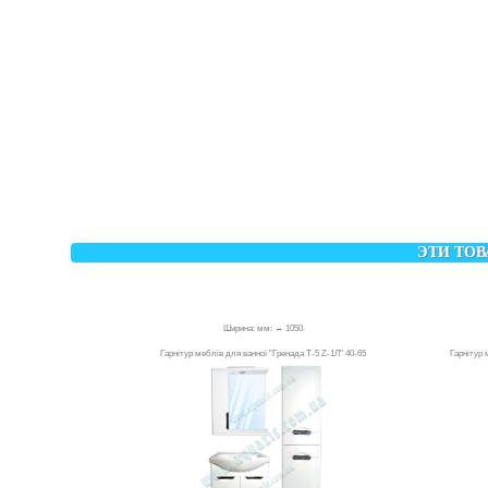
ЭТИ ТОВ
Ширина: мм: ↔ 1050
Гарнітур меблів для ванної "Гренада Т-5 Z-1Л" 40-65
Гарнітур 