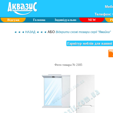
Мебе
Телефон: 0
Відгуки
Головна
Індивідуально
NEW
P
АБО
◄ ◄ ◄ НАЗАД ◄ ◄ ◄
Відкрити схожі товари серії "Ямайка"
Гарнітур меблів для ванної
Фото товара № 2185