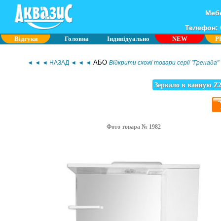
Мебе
Телефон: 0
Відгуки
Головна
Індивідуально
NEW
P
АБО
◄ ◄ ◄ НАЗАД ◄ ◄ ◄
Відкрити схожі товари серії "Гренада"
Зеркало в ванную Z2
Фото товара № 1982