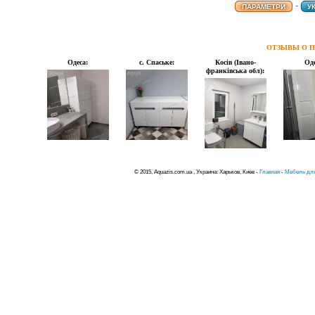
-
ПАРАМЕТРИ
У
ОТЗЫВЫ О П
Одеса:
с. Спаське:
Косів (Івано-
Оде
франківська обл):
© 2015, Aquazis.com.ua , Украина: Харьков, Киев -
Главная
-
Мебель для