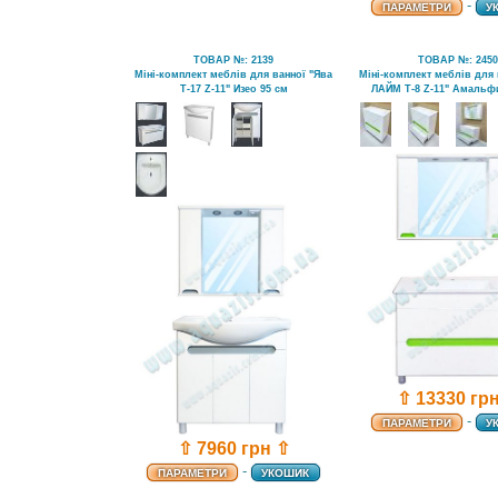
-
ПАРАМЕТРИ
У
ТОВАР №: 2139
ТОВАР №: 245
Міні-комплект меблів для ванної "Ява
Міні-комплект меблів для 
Т-17 Z-11" Изео 95 см
ЛАЙМ Т-8 Z-11" Амальф
⇧ 13330 гр
-
ПАРАМЕТРИ
У
⇧ 7960 грн ⇧
-
ПАРАМЕТРИ
УКОШИК