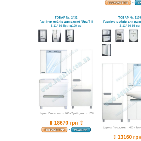
-
ПАРАМЕТРИ
У
ТОВАР №: 2432
ТОВАР №: 210
Гарнітур меблів для ванної "Ява Т-8
Гарнітур меблів для ванн
Z-11" 60-Принц100 см
Z-11" 60-95 см
Ширина: Пенал, мм: ↔ 600 и Тумба, мм: ↔ 1000
⇧ 18670 грн ⇧
Ширина: Пенал, мм: ↔ 600 и Тум
-
ПАРАМЕТРИ
УКОШИК
⇧ 13160 гр