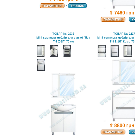
-
ПАРАМЕТРИ
УКОШИК
⇧ 7460 грн
-
ПАРАМЕТРИ
У
ТОВАР №: 2035
ТОВАР №: 221
Міні-комплект меблів для ванної "Ява
Міні-комплект меблів для 
Т-1 Z-1П" 70 см
Т-8 Z-1Л" Комо 70
⇧ 8800 грн
-
ПАРАМЕТРИ
У