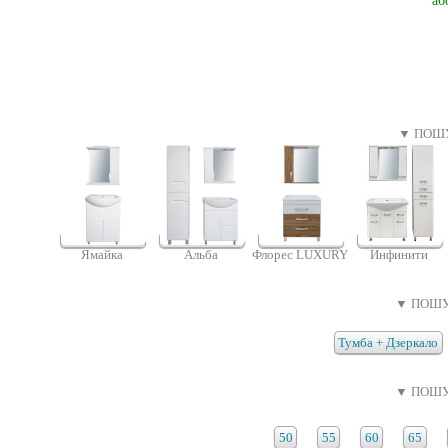
аб
▼ ПОШУ
Ямайка
Альба
Флорес LUXURY
Инфинити
▼ ПОШУ
Тумба + Дзеркало
▼ ПОШУ
50
55
60
65