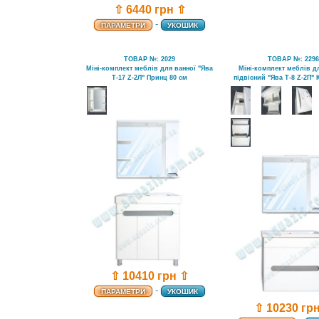
⇧ 6440 грн ⇧
-
ПАРАМЕТРИ
УКОШИК
ТОВАР №: 2029
ТОВАР №: 229
Міні-комплект меблів для ванної "Ява
Міні-комплект меблів д
Т-17 Z-2Л" Принц 80 см
підвісний "Ява Т-8 Z-2П"
⇧ 10410 грн ⇧
-
ПАРАМЕТРИ
УКОШИК
⇧ 10230 гр