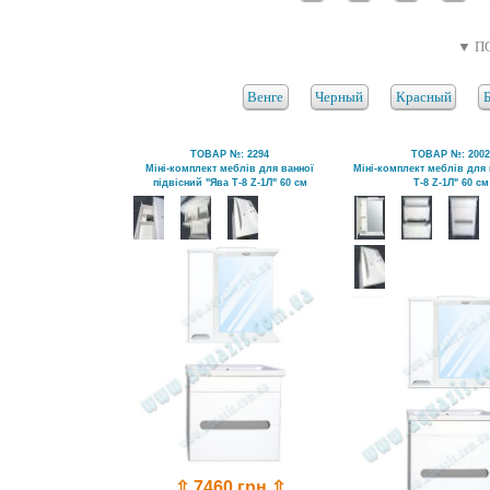
▼ П
Венге
Черный
Красный
ТОВАР №: 2294
ТОВАР №: 200
Міні-комплект меблів для ванної
Міні-комплект меблів для 
підвісний "Ява Т-8 Z-1Л" 60 см
Т-8 Z-1Л" 60 см
⇧ 7460 грн ⇧