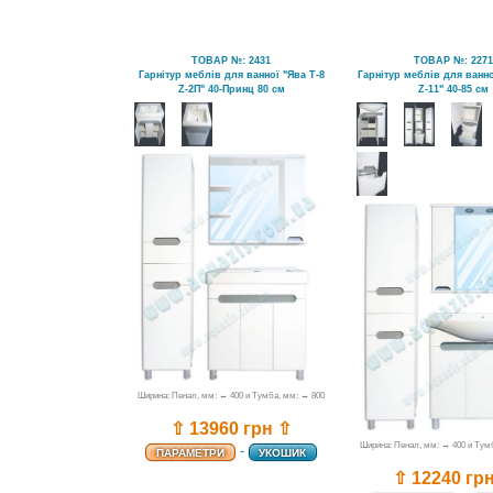
ТОВАР №: 2431
ТОВАР №: 227
Гарнітур меблів для ванної "Ява Т-8
Гарнітур меблів для ванно
Z-2П" 40-Принц 80 см
Z-11" 40-85 см
Ширина: Пенал, мм: ↔ 400 и Тумба, мм: ↔ 800
⇧ 13960 грн ⇧
Ширина: Пенал, мм: ↔ 400 и Тум
-
ПАРАМЕТРИ
УКОШИК
⇧ 12240 гр