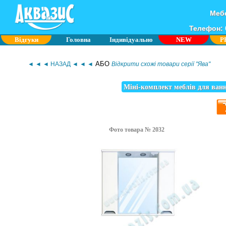
Мебе
Телефон: 0
Відгуки
Головна
Індивідуально
NEW
P
АБО
◄ ◄ ◄ НАЗАД ◄ ◄ ◄
Відкрити схожі товари серії "Ява"
Міні-комплект меблів для ванн
Фото товара № 2032