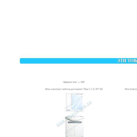
ЭТИ ТОВ
Ширина: мм: ↔ 600
Міні-комплект меблів для ванної "Ява Т-1 Z-1П" 60
Міні-Компл