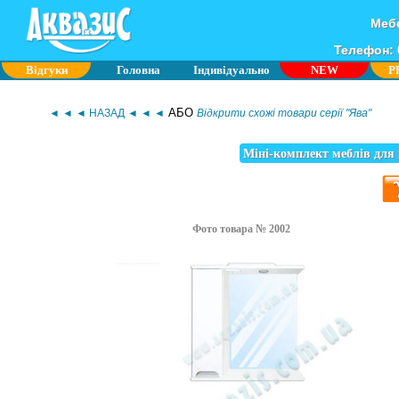
Мебе
Телефон: 0
Відгуки
Головна
Індивідуально
NEW
P
АБО
◄ ◄ ◄ НАЗАД ◄ ◄ ◄
Відкрити схожі товари серії "Ява"
Міні-комплект меблів для 
Фото товара № 2002