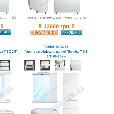
а, мм: ↔ 650
Ширина: Пенал, мм: ↔ 570 и Тумба, мм: ↔ 700
 ⇧
⇧ 12000 грн ⇧
ОШИК
ПАРАМЕТРИ
-
УКОШИК
ТОВАР №: 2258
ва Т-8 Z-2П"
Гарнітур меблів для ванної "Ямайка Т-6 Z-
1П" 60-35 см