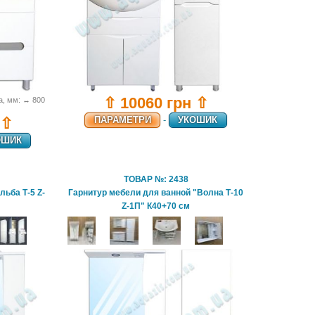
⇧ 10060 грн ⇧
а, мм: ↔ 800
ПАРАМЕТРИ
-
УКОШИК
 ⇧
ОШИК
ТОВАР №: 2438
льба Т-5 Z-
Гарнитур мебели для ванной "Волна Т-10
Z-1П" К40+70 см