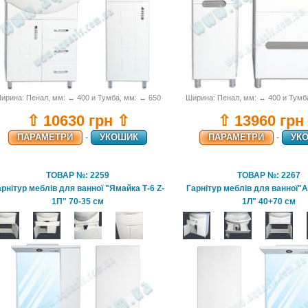
ирина: Пенал, мм: ↔ 400 и Тумба, мм: ↔ 650
Ширина: Пенал, мм: ↔ 400 и Тумб
⇧ 10630 грн ⇧
⇧ 13960 грн
ПАРАМЕТРИ
-
УКОШИК
ПАРАМЕТРИ
-
УК
ТОВАР №: 2259
ТОВАР №: 2267
рнітур меблів для ванної "Ямайка Т-6 Z-
Гарнітур меблів для ванної"А
1П" 70-35 см
1Л" 40+70 см