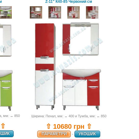
м
Z-11" К40-85 Червоний см
а, мм: ↔ 850
Ширина: Пенал, мм: ↔ 400 и Тумба, мм: ↔ 850
 ⇧
⇧ 10680 грн ⇧
ОШИК
ПАРАМЕТРИ
-
УКОШИК