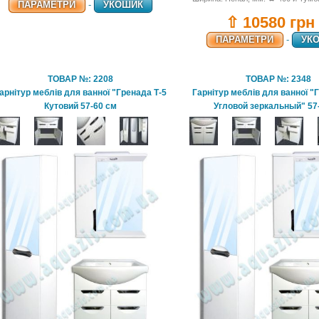
ПАРАМЕТРИ
-
УКОШИК
⇧ 10580 грн
ПАРАМЕТРИ
-
УК
ТОВАР №: 2208
ТОВАР №: 2348
арнітур меблів для ванної "Гренада Т-5
Гарнітур меблів для ванної "
Кутовий 57-60 см
Угловой зеркальный" 57