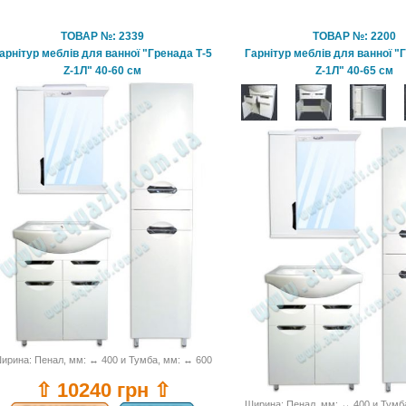
ТОВАР №: 2339
ТОВАР №: 2200
арнітур меблів для ванної "Гренада Т-5
Гарнітур меблів для ванної "
Z-1Л" 40-60 см
Z-1Л" 40-65 см
ирина: Пенал, мм: ↔ 400 и Тумба, мм: ↔ 600
⇧ 10240 грн ⇧
Ширина: Пенал, мм: ↔ 400 и Тумб