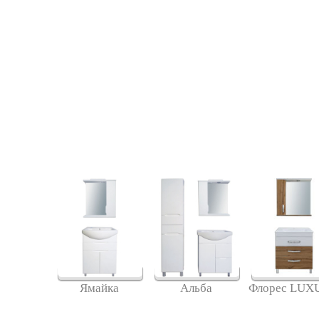
Ямайка
Альба
Флорес LUX