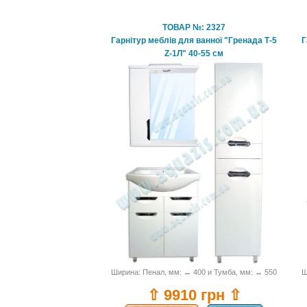
ТОВАР №: 2327
Гарнітур меблів для ванної "Гренада Т-5
Г
Z-1Л" 40-55 см
Ширина: Пенал, мм: ↔ 400 и Тумба, мм: ↔ 550
Ш
⇧ 9910 грн ⇧