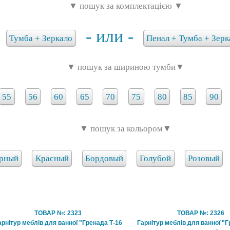
▼ пошук за комплектацією ▼
- или -
Тумба + Зеркало
Пенал + Тумба + Зерк
▼ пошук за шириною тумби▼
55
56
60
65
70
75
80
85
90
▼ пошук за кольором▼
рный
Красный
Бордовый
Голубой
Розовый
ТОВАР №: 2323
ТОВАР №: 2326
арнітур меблів для ванної "Гренада Т-16
Гарнітур меблів для ванної "Г