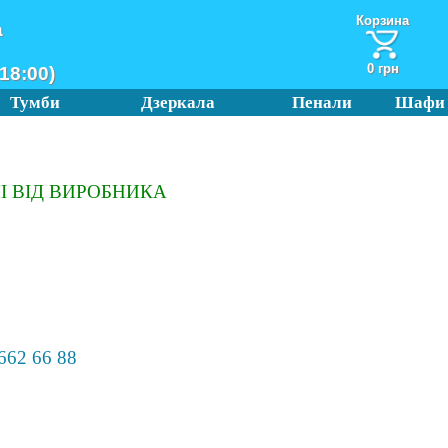
Корзина
а
0 грн
18:00)
Тумби
Дзеркала
Пенали
Шафи
І ВІД ВИРОБНИКА
662 66 88