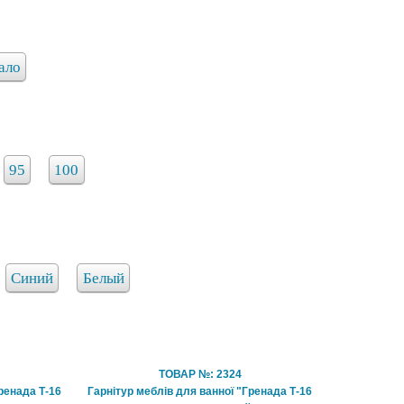
ало
95
100
Синий
Белый
ТОВАР №: 2324
ренада Т-16
Гарнітур меблів для ванної "Гренада Т-16