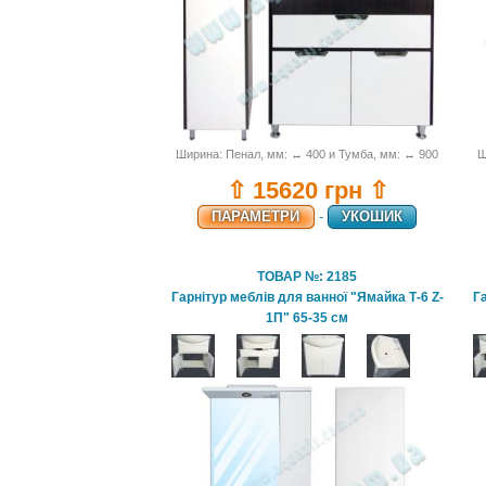
Ширина: Пенал, мм: ↔ 400 и Тумба, мм: ↔ 900
Ш
⇧ 15620 грн ⇧
ПАРАМЕТРИ
-
УКОШИК
ТОВАР №: 2185
Гарнітур меблів для ванної "Ямайка Т-6 Z-
Га
1П" 65-35 см