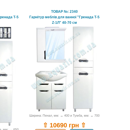
ТОВАР №: 2340
Гренада Т-5
Гарнітур меблів для ванної "Гренада Т-5
Z-1Л" 40-70 см
Ширина: Пенал, мм: ↔ 400 и Тумба, мм: ↔ 700
⇧ 10690 грн ⇧
а, мм: ↔ 650