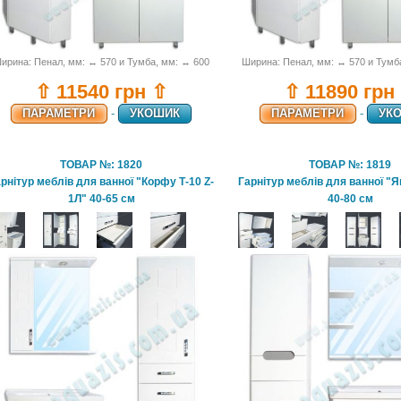
ирина: Пенал, мм: ↔ 570 и Тумба, мм: ↔ 600
Ширина: Пенал, мм: ↔ 570 и Тумб
⇧ 11540 грн ⇧
⇧ 11890 грн
ПАРАМЕТРИ
-
УКОШИК
ПАРАМЕТРИ
-
УК
ТОВАР №: 1820
ТОВАР №: 1819
рнітур меблів для ванної "Корфу Т-10 Z-
Гарнітур меблів для ванної "Я
1Л" 40-65 см
40-80 см