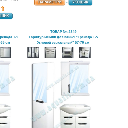
ПАРАМЕТРИ
-
УКОШИК
 ⇧
ОШИК
ТОВАР №: 2349
Гренада Т-5
Гарнітур меблів для ванної "Гренада Т-5
-65 см
Угловой зеркальный" 57-70 см