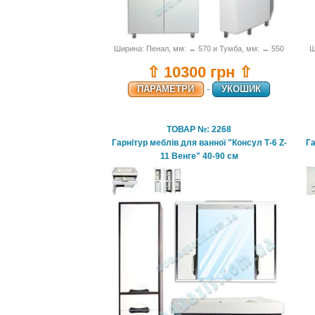
Ширина: Пенал, мм: ↔ 570 и Тумба, мм: ↔ 550
Ш
⇧ 10300 грн ⇧
ПАРАМЕТРИ
-
УКОШИК
ТОВАР №: 2268
Гарнітур меблів для ванної "Консул Т-6 Z-
Га
11 Венге" 40-90 см