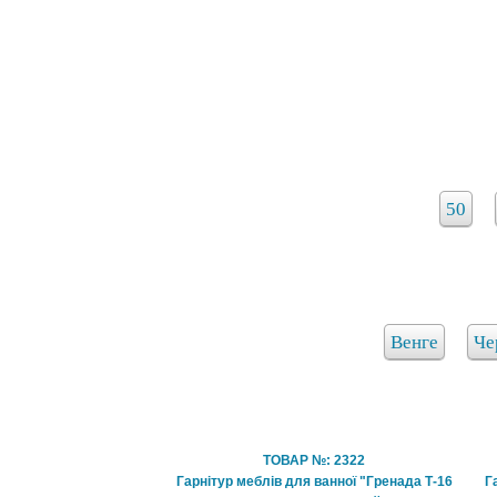
50
Венге
Че
ТОВАР №: 2322
Гарнітур меблів для ванної "Гренада Т-16
Г