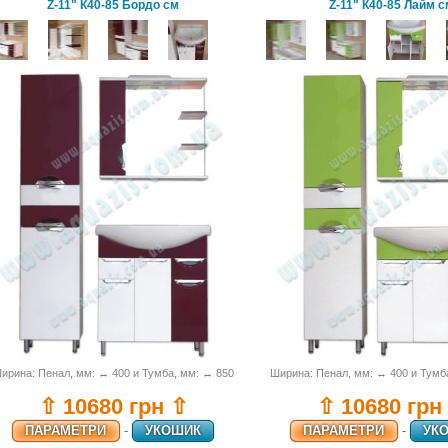
Z-11" К40-85 Бордо см
Z-11" К40-85 Лайм с
ирина: Пенал, мм: ↔ 400 и Тумба, мм: ↔ 850
Ширина: Пенал, мм: ↔ 400 и Тумб
⇧ 10680 грн ⇧
⇧ 10680 грн
ПАРАМЕТРИ
-
УКОШИК
ПАРАМЕТРИ
-
УК