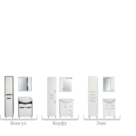
Консул
Корфу
Элис