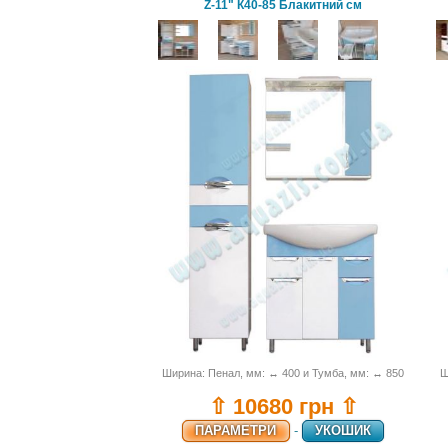
Z-11" К40-85 Блакитний см
Ширина: Пенал, мм: ↔ 400 и Тумба, мм: ↔ 850
Ш
⇧ 10680 грн ⇧
ПАРАМЕТРИ
-
УКОШИК