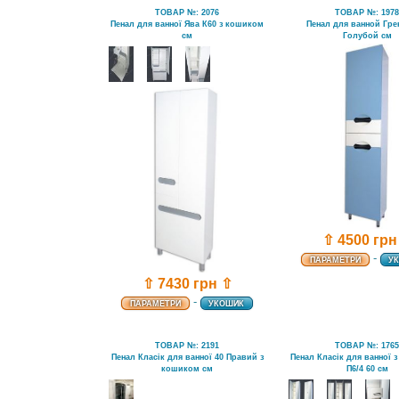
ТОВАР №: 2076
ТОВАР №: 197
Пенал для ванної Ява К60 з кошиком
Пенал для ванной Гре
см
Голубой см
⇧ 4500 грн
-
ПАРАМЕТРИ
У
⇧ 7430 грн ⇧
-
ПАРАМЕТРИ
УКОШИК
ТОВАР №: 2191
ТОВАР №: 176
Пенал Класік для ванної 40 Правий з
Пенал Класік для ванної 
кошиком см
П6/4 60 см