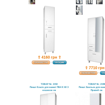
⇧ 4160 грн ⇧
-
ПАРАМЕТРИ
УКОШИК
⇧ 7710 грн
-
ПАРАМЕТРИ
У
ТОВАР №: 2192
ТОВАР №: 219
Пенал Класік для ванної П6/4 К 60 З
Пенал Хвилька для ванн
кошиком см
Правий см