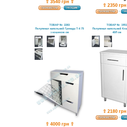
⇧ 3540 грн ⇧
⇧ 2350 грн
-
ПАРАМЕТРИ
УКОШИК
-
ПАРАМЕТРИ
У
ТОВАР №: 2283
ТОВАР №: 195
Полупенал напольний Гренада Т-4 75
Полупенал напольний Клас
з кошиком см
40Л см
⇧ 2180 грн
-
ПАРАМЕТРИ
У
⇧ 4000 грн ⇧