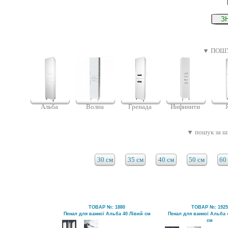
▼ ПОШУ
Альба
Волна
Гренада
Инфинити
▼ пошук за ш
30 см
35 см
40 см
50 см
60
ТОВАР №: 1880
ТОВАР №: 192
Пенал для ванної Альба 40 Лівий см
Пенал для ванної Альба 
см