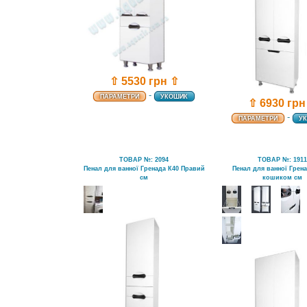
⇧ 5530 грн ⇧
-
ПАРАМЕТРИ
УКОШИК
⇧ 6930 грн
-
ПАРАМЕТРИ
У
ТОВАР №: 2094
ТОВАР №: 191
Пенал для ванної Гренада К40 Правий
Пенал для ванної Грена
см
кошиком см