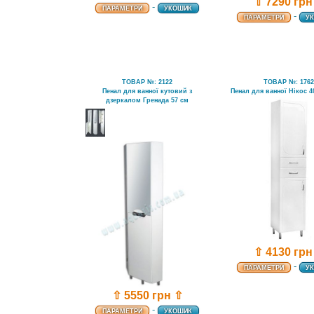
⇧ 7290 грн
-
ПАРАМЕТРИ
УКОШИК
-
ПАРАМЕТРИ
У
ТОВАР №: 2122
ТОВАР №: 176
Пенал для ванної кутовий з
Пенал для ванної Нікос 4
дзеркалом Гренада 57 см
⇧ 4130 грн
-
ПАРАМЕТРИ
У
⇧ 5550 грн ⇧
-
ПАРАМЕТРИ
УКОШИК