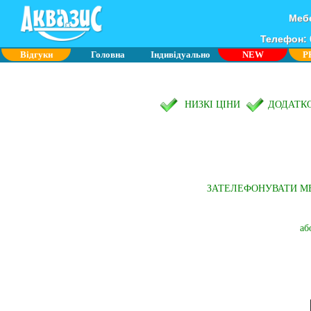
Мебе
Телефон: 0
Відгуки
Головна
Індивідуально
NEW
P
НИЗКІ ЦІНИ
ДОДАТК
ЗАТЕЛЕФОНУВАТИ М
аб