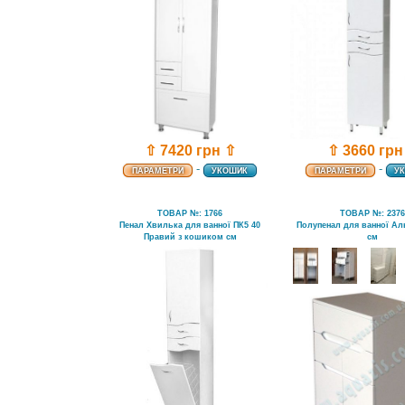
⇧ 7420 грн ⇧
⇧ 3660 грн
-
-
ПАРАМЕТРИ
УКОШИК
ПАРАМЕТРИ
У
ТОВАР №: 1766
ТОВАР №: 237
Пенал Хвилька для ванної ПК5 40
Полупенал для ванної Ал
Правий з кошиком см
см