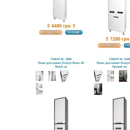
⇧ 4490 грн ⇧
-
ПАРАМЕТРИ
УКОШИК
⇧ 7290 грн
-
ПАРАМЕТРИ
У
ТОВАР №: 1889
ТОВАР №: 218
Пенал для ванної Консул Венге 40
Пенал для ванної Консул
Лівий см
Правий см