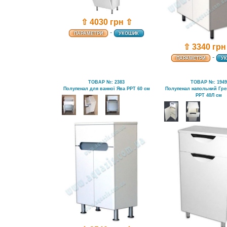
⇧ 4030 грн ⇧
-
ПАРАМЕТРИ
УКОШИК
⇧ 3340 грн
-
ПАРАМЕТРИ
У
ТОВАР №: 2383
ТОВАР №: 194
Полупенал для ванної Ява РРТ 60 см
Полупенал напольний Гре
РРТ 40Л см