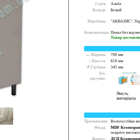
Серія:
Альба
Кольор:
Белый
Виробник:
"АКВАЗИС", Укр
Комплектація:
Пенал без корзин
Товар доставляє
↔ Ширина:
700 мм
↕ Высота:
810 мм
↺ Глубина:
345 мм
Тех.
рисунки:
Якість
матеріала
Призначення:
Вологостійки меб
Фасад:
MDF Kronospa
покрите високо
Корпус:
ДСП Kronospan