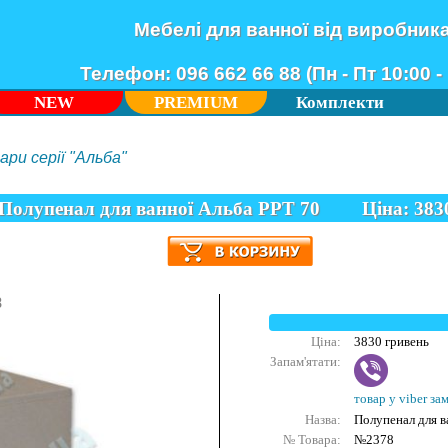
Мебелі для ванної від виробник
Телефон: 096 662 66 88 (Пн - Пт 10:00 - 
NEW
PREMIUM
Комплекти
ари серії "Альба"
Полупенал для ванної Альба РРТ 70
Ціна:
383
8
Ціна:
3830 гривень
Запам'ятати:
товар у viber за
Назва:
Полупенал для в
№ Товара:
№2378