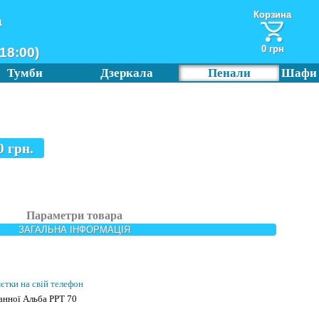
Корзина
а
0 грн
18:00)
Тумби
Дзеркала
Пенали
Шафи
0
грн.
Параметри товара
ЗАГАЛЬНА ІНФОРМАЦІЯ
мєтки на свій телефон
анної Альба РРТ 70