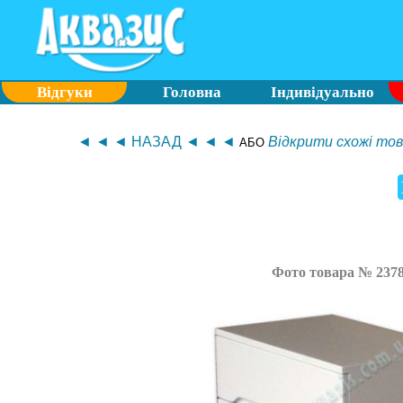
Відгуки
Головна
Індивідуально
◄ ◄ ◄ НАЗАД ◄ ◄ ◄
Відкрити схожі тов
АБО
Фото товара № 237