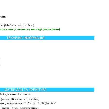
аїна
ы. (Меблі вологостійки.)
ться вже у готовому вигляді (як на фото)
ТЕХНІЧНА ІНФОРМАЦІЯ
МАТЕРІАЛИ ТА ФУРНІТУРА
лі для ванної кімнати.
n
(толщ. 16 мм) вологостійке,
глянцевою емаллю "SAYERLACK (Італія)"
(толщ. 16 мм) вологостійке,