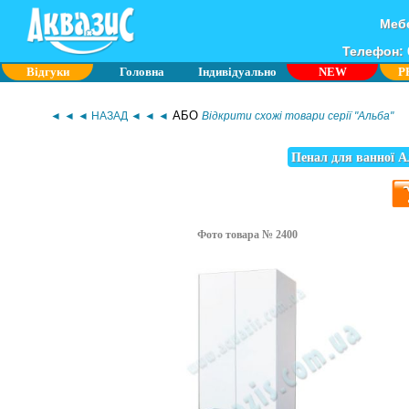
Мебе
Телефон: 0
Відгуки
Головна
Індивідуально
NEW
P
АБО
◄ ◄ ◄ НАЗАД ◄ ◄ ◄
Відкрити схожі товари серії "Альба"
Пенал для ванної А
Фото товара № 2400