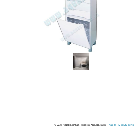
© 2015, Aquazis.com.ua , Украина: Харьков, Киев -
Главная
-
Мебель для в