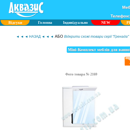
Меб
Телефон: 
Відгуки
Головна
Індивідуально
NEW
P
АБО
◄ ◄ ◄ НАЗАД ◄ ◄ ◄
Відкрити схожі товари серії "Гренада"
Міні-Комплект меблів для ванно
Фото товара № 2169