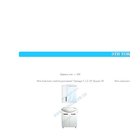
ЭТИ ТОВ
Ширина: мм: ↔ 550
Міні-Комплект меблів для ванної "Гренада Т-1 Z-1Л" Акцент 55
Міні-комплект