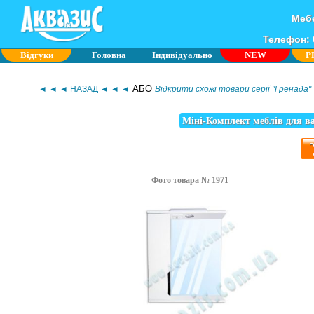
Мебе
Телефон: 0
Відгуки
Головна
Індивідуально
NEW
P
АБО
◄ ◄ ◄ НАЗАД ◄ ◄ ◄
Відкрити схожі товари серії "Гренада"
Міні-Комплект меблів для ва
Фото товара № 1971