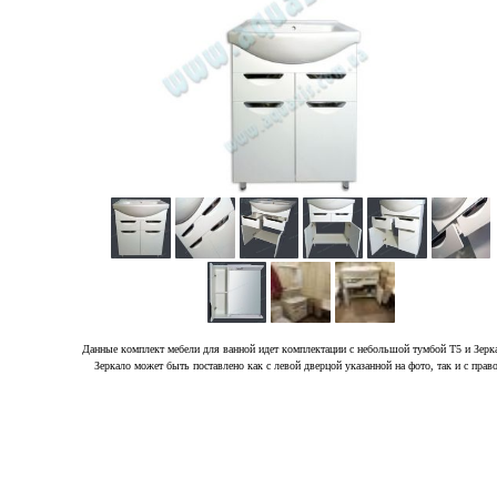
Данные комплект мебели для ванной идет комплектации с небольшой тумбой Т5 и Зерк
Зеркало может быть поставлено как с левой дверцой указанной на фото, так и с прав