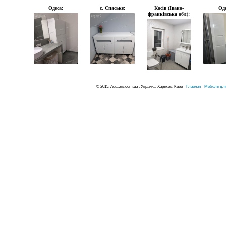
Одеса:
с. Спаське:
Косів (Івано-
Оде
франківська обл):
© 2015, Aquazis.com.ua , Украина: Харьков, Киев -
Главная
-
Мебель для