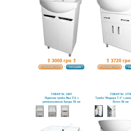
⇧ 3000 грн ⇧
⇧ 3720 грн
-
-
ПАРАМЕТРИ
УКОШИК
ПАРАМЕТРИ
У
ТОВАР №: 2407
ТОВАР №: 177
Підвісна тумба Ява Т11 з
Тумба "Мадера T-1" з ум
умивальником Кредо 55 см
Лотос 56 см