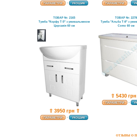
-
-
ПАРАМЕТРИ
УКОШИК
ПАРАМЕТРИ
У
ТОВАР №: 2165
ТОВАР №: 227
Тумба "Корфу Т-5" з умивальником
Тумба "Альба Т-8" з ум
Церсанія 60 см
Como 60 см
⇧ 5430 грн
-
ПАРАМЕТРИ
У
⇧ 3950 грн ⇧
-
ПАРАМЕТРИ
УКОШИК
ОТЗЫВЫ О П