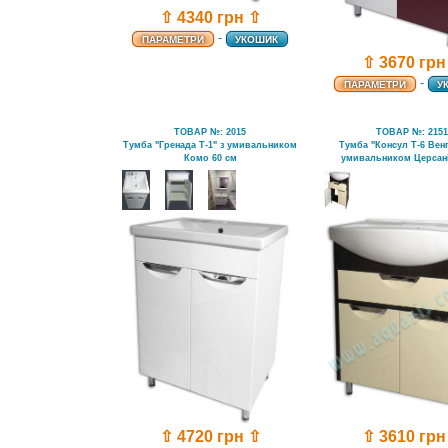
⇧ 4340 грн ⇧
-
ПАРАМЕТРИ
УКОШИК
⇧ 3670 грн
-
ПАРАМЕТРИ
У
ТОВАР №: 2015
ТОВАР №: 215
Тумба "Гренада Т-1" з умивальником
Тумба "Консул Т-6 Венг
Комо 60 см
умивальником Церсані
⇧ 4720 грн ⇧
⇧ 3610 грн