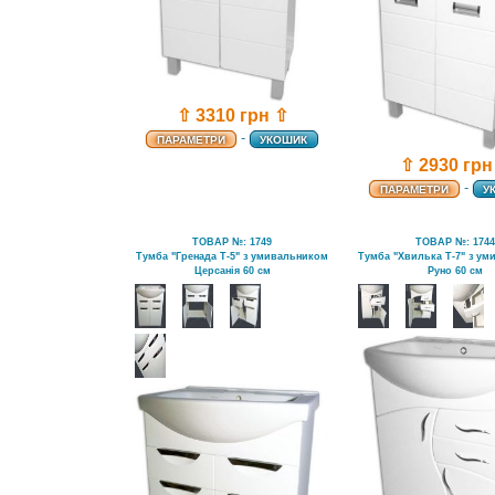
⇧ 3310 грн ⇧
-
ПАРАМЕТРИ
УКОШИК
⇧ 2930 грн
-
ПАРАМЕТРИ
У
ТОВАР №: 1749
ТОВАР №: 174
Тумба "Гренада Т-5" з умивальником
Тумба "Хвилька Т-7" з у
Церсанія 60 см
Руно 60 см