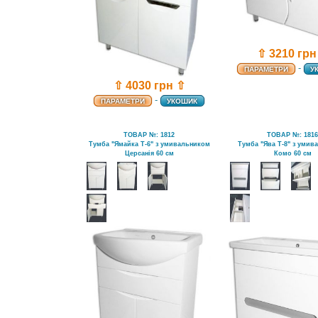
⇧ 3210 грн
-
ПАРАМЕТРИ
У
⇧ 4030 грн ⇧
-
ПАРАМЕТРИ
УКОШИК
ТОВАР №: 1812
ТОВАР №: 181
Тумба "Ямайка Т-6" з умивальником
Тумба "Ява Т-8" з умив
Церсанія 60 см
Комо 60 см