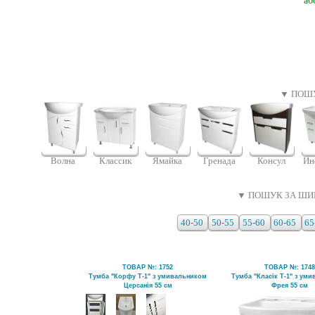
аб
▼ ПОШУ
Волна
Классик
Гренада
Консул
Ин
Ямайка
▼ ПОШУК ЗА ШИ
40-50
50-55
55-60
60-65
65
ТОВАР №: 1752
ТОВАР №: 174
Тумба "Корфу Т-1" з умивальником
Тумба "Класік Т-1" з ум
Церсанія 55 см
Фрея 55 см