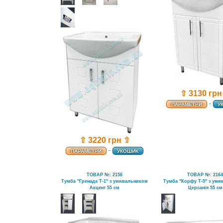
⇧ 3130 грн
-
ПАРАМЕТРИ
У
⇧ 3220 грн ⇧
-
ПАРАМЕТРИ
УКОШИК
ТОВАР №: 2156
ТОВАР №: 216
Тумба "Гренада Т-1" з умивальником
Тумба "Корфу Т-5" з ум
Акцент 55 см
Церсанія 55 см