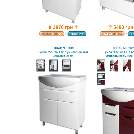
⇧ 3870 грн ⇧
⇧ 5480 грн
-
-
ПАРАМЕТРИ
УКОШИК
ПАРАМЕТРИ
У
ТОВАР №: 2049
ТОВАР №: 192
Тумба "Альба Т-5" з умивальником
Тумба "Гренада Т-5 Б
Церсанія 60 см
умивальником Ізео 