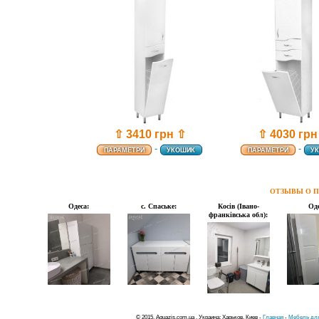
⇧ 3410 грн ⇧
⇧ 4030 грн
-
-
ПАРАМЕТРИ
УКОШИК
ПАРАМЕТРИ
У
ОТЗЫВЫ О П
Одеса:
с. Спаське:
Косів (Івано-
Оде
франківська обл):
© 2015, Aquazis.com.ua , Украина: Харьков, Киев -
Главная
-
Мебель для