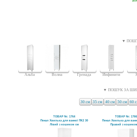
аб
▼ ПОШУ
Альба
Волна
Гренада
Инфинити
▼ ПОШУК ЗА ШИ
30 см
35 см
40 см
50 см
60 
ТОВАР №: 1764
ТОВАР №: 176
Пенал Хвилька для ванної ПК2 30
Пенал Хвилька для ванн
Лівий з кошиком см
Правий з кошиком