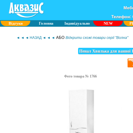
Мебе
Телефон: 0
Відгуки
Головна
Індивідуально
NEW
P
АБО
◄ ◄ ◄ НАЗАД ◄ ◄ ◄
Відкрити схожі товари серії "Волна"
Пенал Хвилька для ванної
Фото товара № 1766