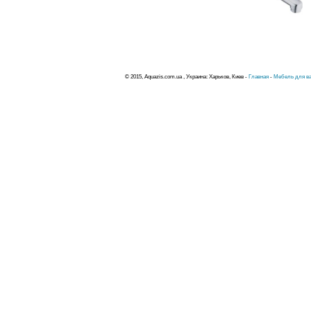
© 2015, Aquazis.com.ua , Украина: Харьков, Киев -
Главная
-
Мебель для ва