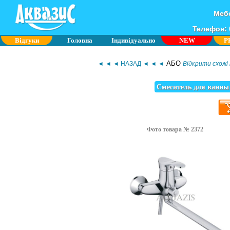
Мебе
Телефон: 0
Відгуки
Головна
Індивідуально
NEW
P
АБО
◄ ◄ ◄ НАЗАД ◄ ◄ ◄
Відкрити схожі 
Смеситель для ванны
Фото товара № 2372