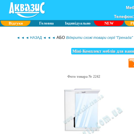
Меб
Телефон: 
Відгуки
Головна
Індивідуально
NEW
P
АБО
◄ ◄ ◄ НАЗАД ◄ ◄ ◄
Відкрити схожі товари серії "Гренада"
Міні-Комплект меблів для ванн
Фото товара № 2242