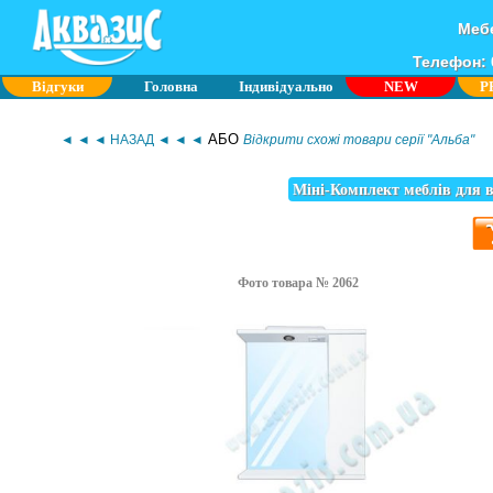
Мебе
Телефон: 0
Відгуки
Головна
Індивідуально
NEW
P
АБО
◄ ◄ ◄ НАЗАД ◄ ◄ ◄
Відкрити схожі товари серії "Альба"
Міні-Комплект меблів для в
Фото товара № 2062