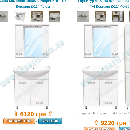
Мини-Комплект мебели Инфинити " Т-4
Гарнитур мебели для ванной
Корзина Z-11" 75 см
Т-4 Коризна Z-11" 40-7
⇧ 6120 грн ⇧
Ширина: Пенал, мм: ↔ 400 и Тумб
ПАРАМЕТРИ
-
УКОШИК
⇧ 9220 грн
ПАРАМЕТРИ
-
УК