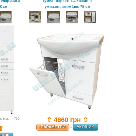
 "Инфинити
Тумба "Інфініті Т-4 Кошик" з
5К см
умивальником Ізео 75 см
⇧ 4660 грн ⇧
а, мм: ↔ 750
ПАРАМЕТРИ
-
УКОШИК
 ⇧
ОШИК