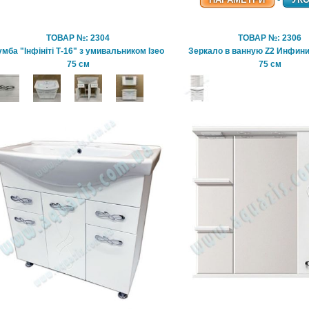
ТОВАР №: 2304
ТОВАР №: 2306
умба "Інфініті Т-16" з умивальником Ізео
Зеркало в ванную Z2 Инфин
75 см
75 см