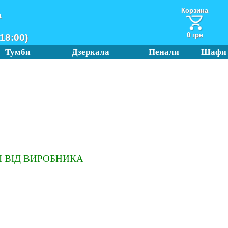
Корзина
а
0 грн
18:00)
Тумби
Дзеркала
Пенали
Шафи
 ВІД ВИРОБНИКА