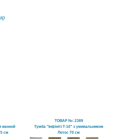
ар
ТОВАР №: 2389
я ванной
Тумба "Інфініті Т-10" з умивальником
65 см
Лотос 70 см