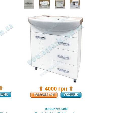
 ⇧
⇧ 4000 грн ⇧
ОШИК
ПАРАМЕТРИ
-
УКОШИК
ТОВАР №: 2390