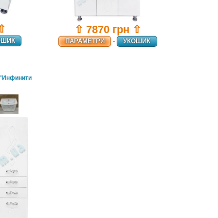
 ⇧
⇧ 7870 грн ⇧
ОШИК
ПАРАМЕТРИ
-
УКОШИК
 "Инфинити