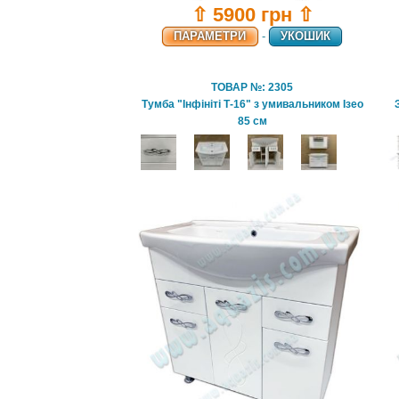
⇧ 5900 грн ⇧
ПАРАМЕТРИ
-
УКОШИК
ТОВАР №: 2305
Тумба "Інфініті Т-16" з умивальником Ізео
85 см