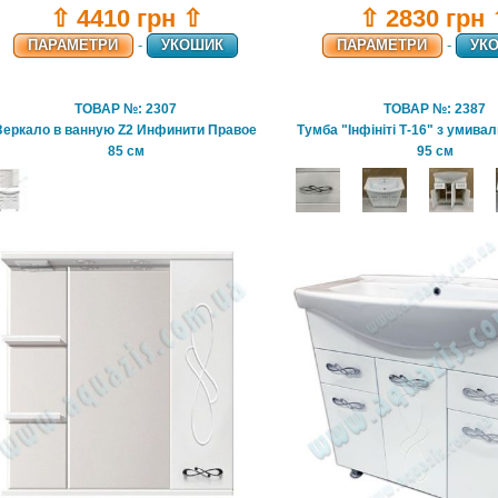
⇧ 4410 грн ⇧
⇧ 2830 грн
ПАРАМЕТРИ
-
УКОШИК
ПАРАМЕТРИ
-
УК
ТОВАР №: 2307
ТОВАР №: 2387
Зеркало в ванную Z2 Инфинити Правое
Тумба "Інфініті Т-16" з умива
85 см
95 см