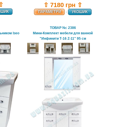
 ⇧
⇧ 7180 грн ⇧
ОШИК
ПАРАМЕТРИ
-
УКОШИК
ТОВАР №: 2386
льником Ізео
Мини-Комплект мебели для ванной
"Инфинити Т-16 Z-11" 95 см