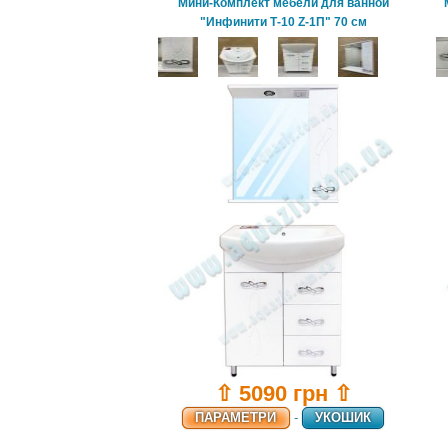
Мини-Комплект мебели для ванной
"Инфинити Т-10 Z-1П" 70 см
⇧ 5090 грн ⇧
ПАРАМЕТРИ
-
УКОШИК