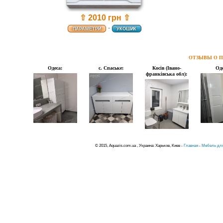
⇧ 2010 грн ⇧
-
ПАРАМЕТРИ
УКОШИК
ОТЗЫВЫ О П
Одеса:
с. Спаське:
Косів (Івано-
Оде
франківська обл):
© 2015, Aquazis.com.ua , Украина: Харьков, Киев -
Главная
-
Мебель для