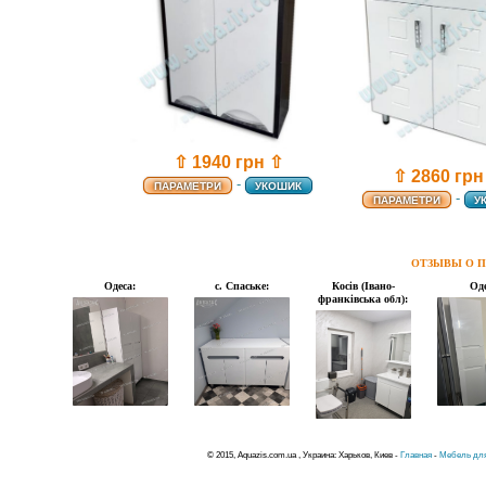
⇧ 1940 грн ⇧
⇧ 2860 грн
-
ПАРАМЕТРИ
УКОШИК
-
ПАРАМЕТРИ
У
ОТЗЫВЫ О П
Одеса:
с. Спаське:
Косів (Івано-
Оде
франківська обл):
© 2015, Aquazis.com.ua , Украина: Харьков, Киев -
Главная
-
Мебель для