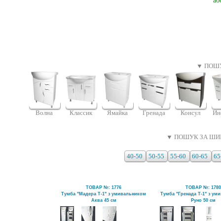
аб
▼ ПОШУ
Волна
Классик
Гренада
Консул
Ин
Ямайка
▼ ПОШУК ЗА ШИ
40-50
50-55
55-60
60-65
65
ТОВАР №: 1776
ТОВАР №: 178
Тумба "Мадера Т-1" з умивальником
Тумба "Гренада Т-1" з ум
Аква 45 см
Руно 50 см