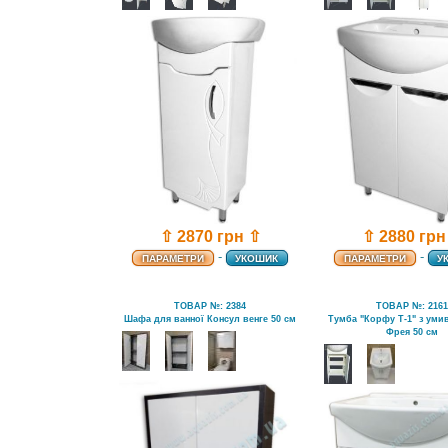
⇧ 2870 грн ⇧
⇧ 2880 грн
-
-
ПАРАМЕТРИ
УКОШИК
ПАРАМЕТРИ
У
ТОВАР №: 2384
ТОВАР №: 216
Шафа для ванної Консул венге 50 см
Тумба "Корфу Т-1" з ум
Фрея 50 см