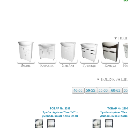
аб
▼ ПОШУ
Волна
Классик
Гренада
Консул
Ин
Ямайка
▼ ПОШУК ЗА ШИ
40-50
50-55
55-60
60-65
65
ТОВАР №: 2289
ТОВАР №: 229
Тумба підвісна "Ява Т-8" з
Тумба підвісна "Ява 
умивальником Комо 60 см
умивальником Комо 