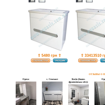
⇧ 5480 грн ⇧
⇧ 33413510 г
-
-
ПАРАМЕТРИ
УКОШИК
ПАРАМЕТРИ
У
ОТЗЫВЫ О П
Одеса:
с. Спаське:
Косів (Івано-
Оде
франківська обл):