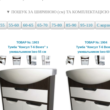
▼ ПОШУК ЗА ШИРИНОЮ (см) ТА КОМПЛЕКТАЦІЄЮ
-55
55-60
60-65
65-70
75-80
85-90
95-110
С корз
ТОВАР №: 1903
ТОВАР №: 1904
Тумба "Консул Т-6 Венге" з
Тумба "Консул Т-6 Венг
умивальником Ізео 55 см
умивальником Ізео 60