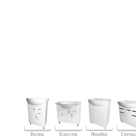
Ямайка
Волна
Классик
Грена