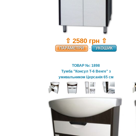
⇧ 2580 грн ⇧
ПАРАМЕТРИ
-
УКОШИК
ТОВАР №: 1898
Тумба "Консул Т-6 Венге" з
умивальником Церсанія 65 см