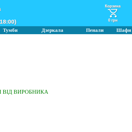
Корзина
а
0 грн
18:00)
Тумби
Дзеркала
Пенали
Шафи
 ВІД ВИРОБНИКА