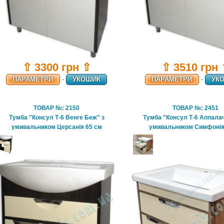
⇧ 3300 грн ⇧
⇧ 3510 грн
ПАРАМЕТРИ
-
УКОШИК
ПАРАМЕТРИ
-
УК
ТОВАР №: 2150
ТОВАР №: 2451
Тумба "Консул Т-6 Венге Беж" з
Тумба "Консул Т-6 Аппалач
умивальником Церсанія 65 см
умивальником Симфонія