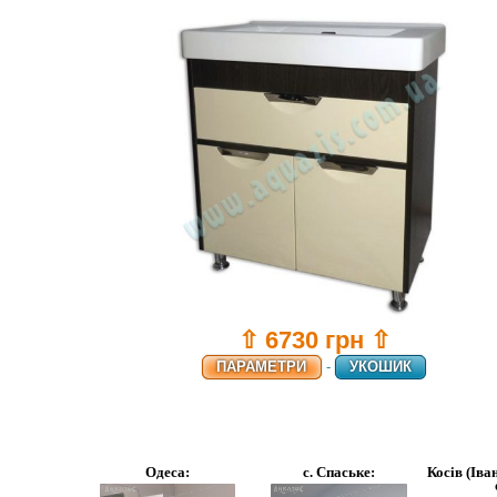
⇧ 6730 грн ⇧
ПАРАМЕТРИ
-
УКОШИК
Одеса:
с. Спаське:
Косів (Іва