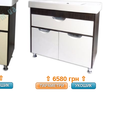
 ⇧
⇧ 6580 грн ⇧
ОШИК
ПАРАМЕТРИ
-
УКОШИК