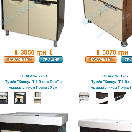
⇧ 3850 грн ⇧
⇧ 5070 грн
ПАРАМЕТРИ
-
УКОШИК
ПАРАМЕТРИ
-
УК
ТОВАР №: 2253
ТОВАР №: 1962
Тумба "Консул Т-6 Венге Беж" з
Тумба "Консул Т-6 Венг
умивальником Принц 70 см
умивальником Принц 8