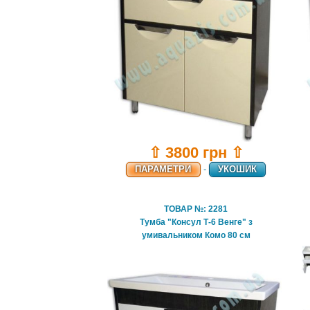
⇧ 3800 грн ⇧
ПАРАМЕТРИ
-
УКОШИК
ТОВАР №: 2281
Тумба "Консул Т-6 Венге" з
умивальником Комо 80 см