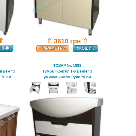
 ⇧
⇧ 3610 грн ⇧
ОШИК
ПАРАМЕТРИ
-
УКОШИК
ТОВАР №: 1888
і Беж" з
Тумба "Консул Т-6 Венге" з
 70 см
умивальником Руно 70 см