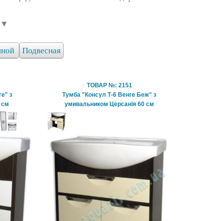
 ▼
иной
Подвесная
ТОВАР №: 2151
е" з
Тумба "Консул Т-6 Венге Беж" з
 см
умивальником Церсанія 60 см