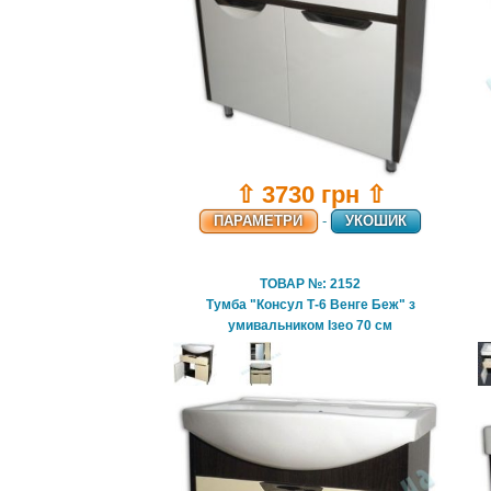
⇧ 3730 грн ⇧
ПАРАМЕТРИ
-
УКОШИК
ТОВАР №: 2152
Тумба "Консул Т-6 Венге Беж" з
умивальником Ізео 70 см