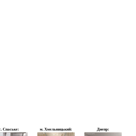
с. Спаське:
м. Хмельницький:
Днепр: