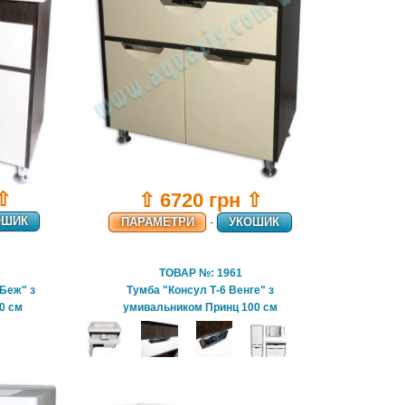
 ⇧
⇧ 6720 грн ⇧
ОШИК
ПАРАМЕТРИ
-
УКОШИК
ТОВАР №: 1961
 Беж" з
Тумба "Консул Т-6 Венге" з
0 см
умивальником Принц 100 см