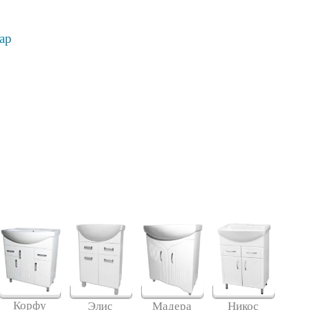
ар
Корфу
Элис
Мадера
Никос