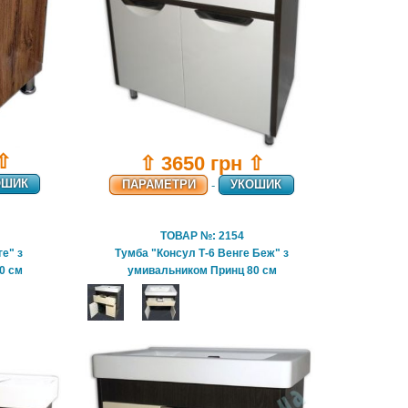
 ⇧
⇧ 3650 грн ⇧
ОШИК
ПАРАМЕТРИ
-
УКОШИК
ТОВАР №: 2154
е" з
Тумба "Консул Т-6 Венге Беж" з
0 см
умивальником Принц 80 см