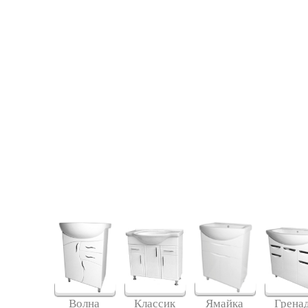
Ямайка
Волна
Классик
Грена