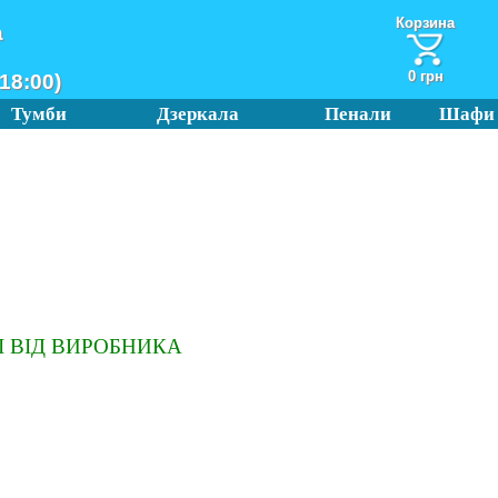
Корзина
а
0 грн
18:00)
Тумби
Дзеркала
Пенали
Шафи
 ВІД ВИРОБНИКА