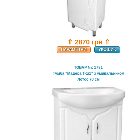
⇧ 2870 грн ⇧
ПАРАМЕТРИ
-
УКОШИК
ТОВАР №: 1781
Тумба "Мадера Т-1/1" з умивальником
Лотос 70 см