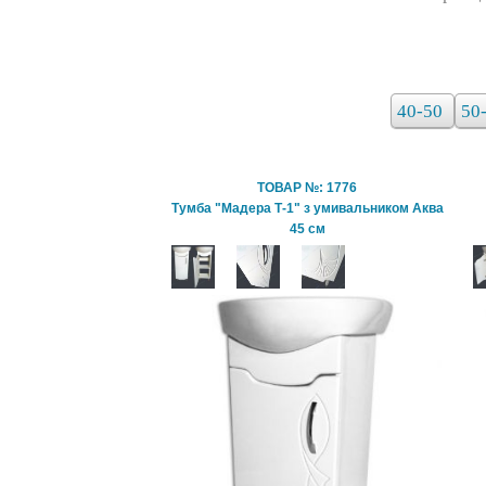
40-50
50
ТОВАР №: 1776
Тумба "Мадера Т-1" з умивальником Аква
45 см