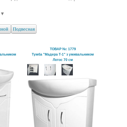
 ▼
иной
Подвесная
ТОВАР №: 1779
вальником
Тумба "Мадера Т-1" з умивальником
Лотос 70 см