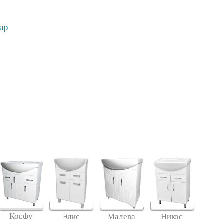
ар
Корфу
Элис
Мадера
Никос