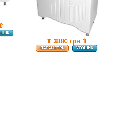
 ⇧
ОШИК
⇧ 3880 грн ⇧
ПАРАМЕТРИ
-
УКОШИК