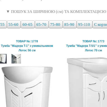
▼ ПОШУК ЗА ШИРИНОЮ (см) ТА КОМПЛЕКТАЦІЄЮ
-55
55-60
60-65
65-70
75-80
85-90
95-110
С корз
ТОВАР №: 1778
ТОВАР №: 1773
Тумба "Мадера T-1" з умивальником
Тумба "Мадера T-5/1" з уми
Лотос 56 см
Лотос 70 см