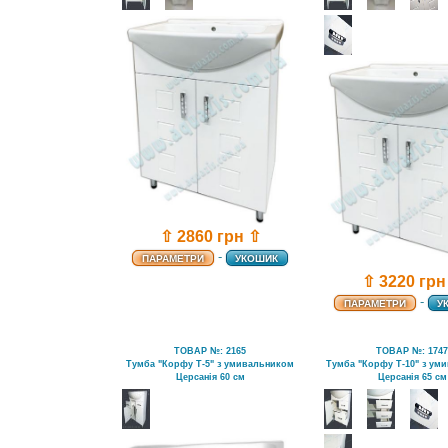
⇧ 2860 грн ⇧
-
ПАРАМЕТРИ
УКОШИК
⇧ 3220 грн
-
ПАРАМЕТРИ
У
ТОВАР №: 2165
ТОВАР №: 174
Тумба "Корфу Т-5" з умивальником
Тумба "Корфу Т-10" з ум
Церсанія 60 см
Церсанія 65 см