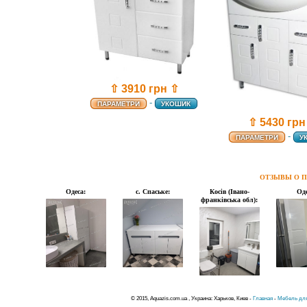
⇧ 3910 грн ⇧
-
ПАРАМЕТРИ
УКОШИК
⇧ 5430 грн
-
ПАРАМЕТРИ
У
ОТЗЫВЫ О П
Одеса:
с. Спаське:
Косів (Івано-
Оде
франківська обл):
© 2015, Aquazis.com.ua , Украина: Харьков, Киев -
Главная
-
Мебель для