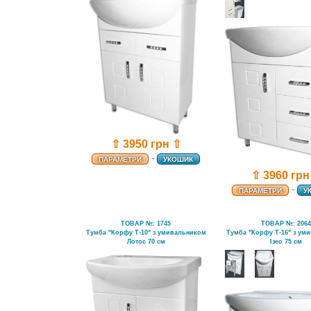
⇧ 3950 грн ⇧
-
ПАРАМЕТРИ
УКОШИК
⇧ 3960 грн
-
ПАРАМЕТРИ
У
ТОВАР №: 1745
ТОВАР №: 206
Тумба "Корфу Т-10" з умивальником
Тумба "Корфу Т-16" з ум
Лотос 70 см
Ізео 75 см