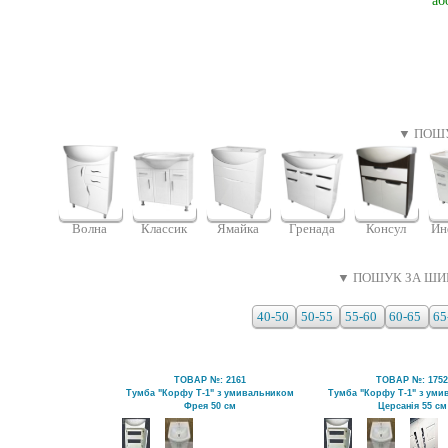
аб
▼ ПОШУ
Волна
Классик
Гренада
Консул
Ин
Ямайка
▼ ПОШУК ЗА ШИ
40-50
50-55
55-60
60-65
65
ТОВАР №: 2161
ТОВАР №: 175
Тумба "Корфу Т-1" з умивальником
Тумба "Корфу Т-1" з ум
Фрея 50 см
Церсанія 55 см